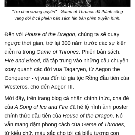
"Trò chơi vương quyền" - Game of Thrones đã thành công
vang dội ở cả phiên bản sách lẫn bản phim truyền hình.
Đến với
House of the Dragon
, chúng ta sẽ quay
ngược thời gian, trở lại 300 năm trước các sự kiện
diễn ra trong
Game of Thrones
. Phiên bản sách,
Fire and Blood
, đã tập trung vào những câu chuyện
xoay quanh các đời vua Tagaryen, từ Aegon the
Conqueror - vị vua đến từ gia tộc Rồng đầu tiên của
Westeros, cho đến Aegon III.
Mới đây, trên trang blog cá nhân chính thức, cha đẻ
của
A Song of Ice and Fire
đã hé lộ hình ảnh poster
chính thức đầu tiên của
House of the Dragon
. Nó
vẫn mang đậm phong cách của
Game of Thrones
,
từ kiểu chữ, màu sắc cho tới cả biểu tượng con