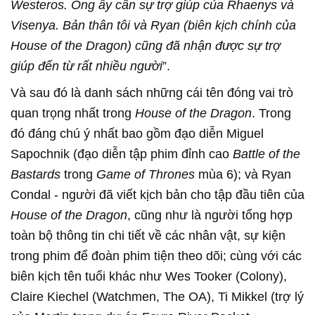
Westeros. Ông ấy cần sự trợ giúp của Rhaenys và
Visenya. Bản thân tôi và Ryan (biên kịch chính của
House of the Dragon) cũng đã nhận được sự trợ
giúp đến từ rất nhiều người
”.
Và sau đó là danh sách những cái tên đóng vai trò
quan trọng nhất trong
House of the Dragon
. Trong
đó đáng chú ý nhất bao gồm đạo diễn Miguel
Sapochnik (đạo diễn tập phim đỉnh cao
Battle of the
Bastards
trong
Game of Thrones
mùa 6); và Ryan
Condal - người đã viết kịch bản cho tập đầu tiên của
House of the Dragon
, cũng như là người tổng hợp
toàn bộ thông tin chi tiết về các nhân vật, sự kiện
trong phim để đoàn phim tiện theo dõi; cùng với các
biên kịch tên tuổi khác như Wes Tooker (Colony),
Claire Kiechel (Watchmen, The OA), Ti Mikkel (trợ lý