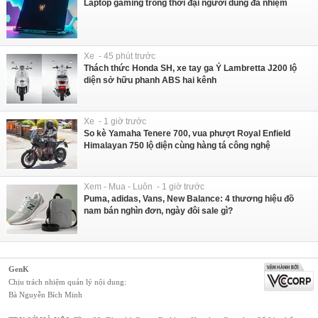
Laptop gaming trong thời đại người dùng đa nhiệm
Xe - 45 phút trước
Thách thức Honda SH, xe tay ga Ý Lambretta J200 lộ
diện sở hữu phanh ABS hai kênh
Xe - 1 giờ trước
So kè Yamaha Tenere 700, vua phượt Royal Enfield
Himalayan 750 lộ diện cùng hàng tá công nghệ
Xem - Mua - Luôn - 1 giờ trước
Puma, adidas, Vans, New Balance: 4 thương hiệu đồ
nam bán nghìn đơn, ngày đôi sale gì?
GenK
Chịu trách nhiệm quản lý nội dung:
Bà Nguyễn Bích Minh