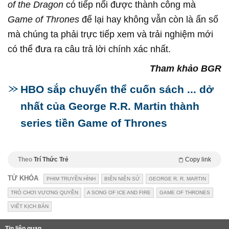
of the Dragon
có tiếp nối được thành công mà
Game of Thrones
để lại hay không vẫn còn là ẩn số
mà chúng ta phải trực tiếp xem và trải nghiệm mới
có thể đưa ra câu trả lời chính xác nhất.
Tham khảo BGR
HBO sắp chuyển thể cuốn sách ... dở
nhất của George R.R. Martin thành
series tiền Game of Thrones
Theo
Trí Thức Trẻ
Copy link
TỪ KHÓA
PHIM TRUYỀN HÌNH
BIÊN NIÊN SỬ
GEORGE R. R. MARTIN
TRÒ CHƠI VƯƠNG QUYỀN
A SONG OF ICE AND FIRE
GAME OF THRONES
VIẾT KỊCH BẢN
Tin liên quan