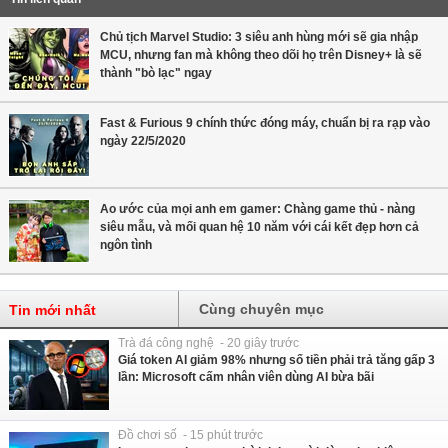
Chủ tịch Marvel Studio: 3 siêu anh hùng mới sẽ gia nhập
MCU, nhưng fan mà không theo dõi họ trên Disney+ là sẽ
thành "bò lạc" ngay
Fast & Furious 9 chính thức đóng máy, chuẩn bị ra rạp vào
ngày 22/5/2020
Ao ước của mọi anh em gamer: Chàng game thủ - nàng
siêu mẫu, và mối quan hệ 10 năm với cái kết đẹp hơn cả
ngôn tình
Cùng chuyên mục
Tin mới nhất
Trà đá công nghệ - 20 giây trước
Giá token AI giảm 98% nhưng số tiền phải trả tăng gấp 3
lần: Microsoft cấm nhân viên dùng AI bừa bãi
Đồ chơi số - 15 phút trước