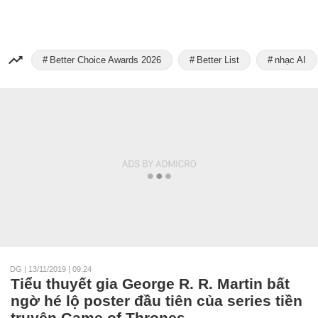
Better Choice Awards 2026
Better List
nhạc AI
DG
|
13/11/2019 | 09:24
Tiểu thuyết gia George R. R. Martin bất
ngờ hé lộ poster đầu tiên của series tiền
truyện Game of Thrones