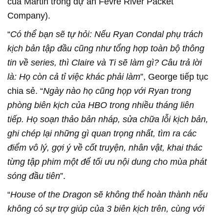
của Martin trong dự án Fevre River Packet
Company).
“
Có thể bạn sẽ tự hỏi: Nếu Ryan Condal phụ trách
kịch bản tập đầu cũng như tổng hợp toàn bộ thông
tin về series, thì Claire và Ti sẽ làm gì? Câu trả lời
là: Họ còn cả tỉ việc khác phải làm
”, George tiếp tục
chia sẻ. “
Ngày nào họ cũng họp với Ryan trong
phòng biên kịch của HBO trong nhiều tháng liên
tiếp. Họ soạn thảo bản nháp, sửa chữa lỗi kịch bản,
ghi chép lại những gì quan trọng nhất, tìm ra các
điểm vô lý, gợi ý về cốt truyện, nhân vật, khai thác
từng tập phim một để tối ưu nội dung cho mùa phát
sóng đầu tiên
”.
“
House of the Dragon sẽ không thể hoàn thành nếu
không có sự trợ giúp của 3 biên kịch trên, cùng với