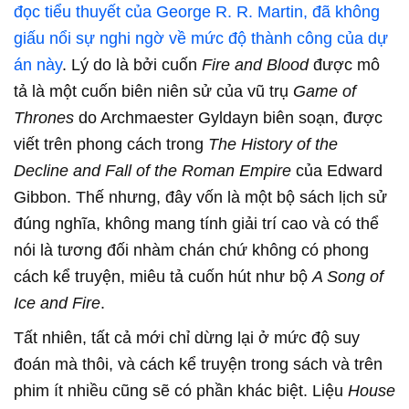
đọc tiểu thuyết của George R. R. Martin, đã không
giấu nổi sự nghi ngờ về mức độ thành công của dự
án này
. Lý do là bởi cuốn
Fire and Blood
được mô
tả là một cuốn biên niên sử của vũ trụ
Game of
Thrones
do Archmaester Gyldayn biên soạn, được
viết trên phong cách trong
The History of the
Decline and Fall of the Roman Empire
của Edward
Gibbon. Thế nhưng, đây vốn là một bộ sách lịch sử
đúng nghĩa, không mang tính giải trí cao và có thể
nói là tương đối nhàm chán chứ không có phong
cách kể truyện, miêu tả cuốn hút như bộ
A Song of
Ice and Fire
.
Tất nhiên, tất cả mới chỉ dừng lại ở mức độ suy
đoán mà thôi, và cách kể truyện trong sách và trên
phim ít nhiều cũng sẽ có phần khác biệt. Liệu
House