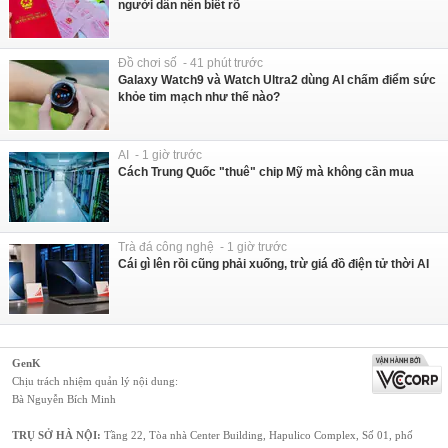
người dân nên biết rõ
Đồ chơi số - 41 phút trước
Galaxy Watch9 và Watch Ultra2 dùng AI chấm điểm sức
khỏe tim mạch như thế nào?
AI - 1 giờ trước
Cách Trung Quốc "thuê" chip Mỹ mà không cần mua
Trà đá công nghệ - 1 giờ trước
Cái gì lên rồi cũng phải xuống, trừ giá đồ điện tử thời AI
GenK
Chịu trách nhiệm quản lý nội dung:
Bà Nguyễn Bích Minh
TRỤ SỞ HÀ NỘI:
Tầng 22, Tòa nhà Center Building, Hapulico Complex, Số 01, phố