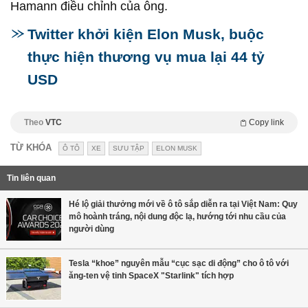
Hamann điều chỉnh của ông.
Twitter khởi kiện Elon Musk, buộc
thực hiện thương vụ mua lại 44 tỷ
USD
Theo
VTC
Copy link
TỪ KHÓA
Ô TÔ
XE
SƯU TẬP
ELON MUSK
Tin liên quan
Hé lộ giải thưởng mới về ô tô sắp diễn ra tại Việt Nam: Quy
mô hoành tráng, nội dung độc lạ, hướng tới nhu cầu của
người dùng
Tesla “khoe” nguyên mẫu “cục sạc di động” cho ô tô với
ăng-ten vệ tinh SpaceX "Starlink" tích hợp