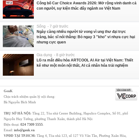
Công bố Car Choice Awards 2026: Mở rộng vinh danh cả
con người, sự kiện thúc đẩy ngành xe Việt Nam
Sống - 7 giờ trước
Ngày càng nhiều người tử vong vì ung thư đại trực
tràng, bác sĩ nói thẳng: Bỏ ngay 3 "kho" vi nhựa cực hại
nhưng cực quen
Gia dụng - 8 giờ trước
LG ra mắt điều hòa ARTCOOL AI Air tại Việt Nam: Thiết
kế như một món nội thất, AI cá nhân hóa trải nghiệm
GenK
Chịu trách nhiệm quản lý nội dung:
Bà Nguyễn Bích Minh
TRỤ SỞ HÀ NỘI:
Tầng 22, Tòa nhà Center Building, Hapulico Complex, Số 01, phố
Nguyễn Huy Tưởng, phường Thanh Xuân, thành phố Hà Nội
Điện thoại:
024 7309 5555
.
Email:
info@genk.vn
VPĐD TẠI TP.HCM:
Tầng 4, Tòa nhà 123, số 127 Võ Văn Tần, Phường Xuân Hòa,