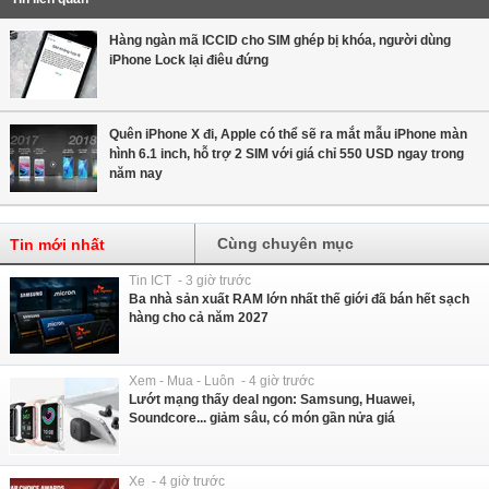
Hàng ngàn mã ICCID cho SIM ghép bị khóa, người dùng
iPhone Lock lại điêu đứng
Quên iPhone X đi, Apple có thể sẽ ra mắt mẫu iPhone màn
hình 6.1 inch, hỗ trợ 2 SIM với giá chỉ 550 USD ngay trong
năm nay
Cùng chuyên mục
Tin mới nhất
Tin ICT - 3 giờ trước
Ba nhà sản xuất RAM lớn nhất thế giới đã bán hết sạch
hàng cho cả năm 2027
Xem - Mua - Luôn - 4 giờ trước
Lướt mạng thấy deal ngon: Samsung, Huawei,
Soundcore... giảm sâu, có món gần nửa giá
Xe - 4 giờ trước