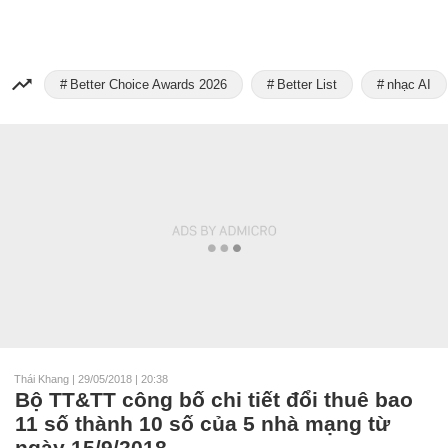
Better Choice Awards 2026
Better List
nhạc AI
Thái Khang
|
29/05/2018 | 20:38
Bộ TT&TT công bố chi tiết đổi thuê bao
11 số thành 10 số của 5 nhà mạng từ
ngày 15/9/2018