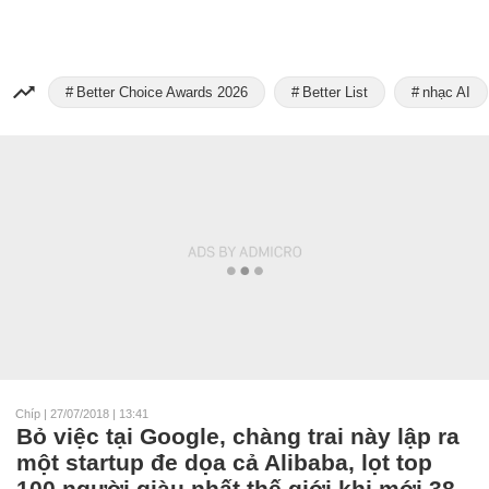
Better Choice Awards 2026
Better List
nhạc AI
Chíp
|
27/07/2018 | 13:41
Bỏ việc tại Google, chàng trai này lập ra
một startup đe dọa cả Alibaba, lọt top
100 người giàu nhất thế giới khi mới 38