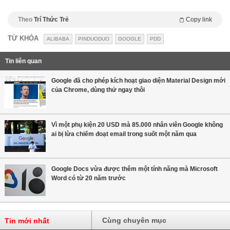
Theo
Trí Thức Trẻ
Copy link
TỪ KHÓA
ALIBABA
PINDUODUO
GOOGLE
PDD
Tin liên quan
Google đã cho phép kích hoạt giao diện Material Design mới
của Chrome, dùng thử ngay thôi
Vì một phụ kiện 20 USD mà 85.000 nhân viên Google không
ai bị lừa chiếm đoạt email trong suốt một năm qua
Google Docs vừa được thêm một tính năng mà Microsoft
Word có từ 20 năm trước
Cùng chuyên mục
Tin mới nhất