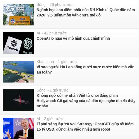
Sống - 26 phút trước
Ngành học cao điểm nhất của ĐH Kinh tế Quốc dân năm
2026: 9,5 điểm/môn vẫn chưa thể đỗ
AI - 42 phút trước
OpenAI lo ngại về mô hình của chính mình
Khám phá - 1 giờ trước
Vì sao người Hà Lan sống dưới mực nước biển mà vẫn
an toàn?
Sống - 1 giờ trước
Không ngờ có mỹ nhân Việt từ chối đóng phim
Hollywood: Cô gái vàng của cả dân tộc, nghe tên đã thấy
tự hào
AI - 2 giờ trước
Tỉ phú sáng lập 'cá voi' Strategy: ChatGPT giúp tôi kiếm
15 tỷ USD, đừng làm việc nhiều hơn robot