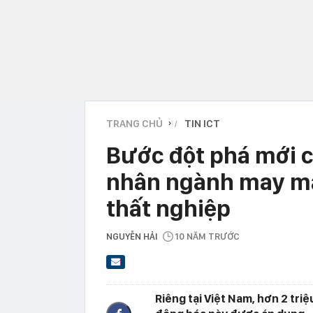
TRANG CHỦ
TIN ICT
›
Bước đột phá mới c
nhân ngành may mặ
thất nghiệp
NGUYỄN HẢI
10 NĂM TRƯỚC
Riêng tại Việt Nam, hơn 2 tri