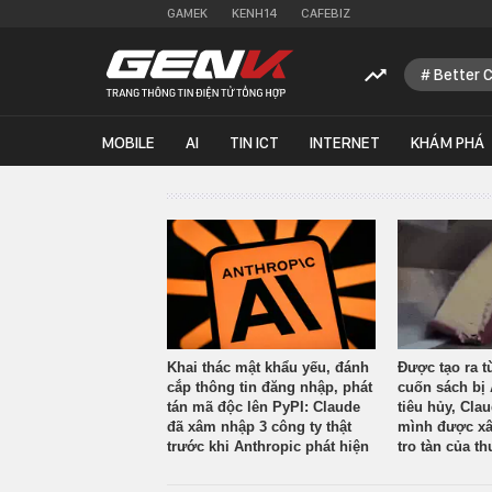
GAMEK
KENH14
CAFEBIZ
Better 
MOBILE
AI
TIN ICT
INTERNET
KHÁM PHÁ
Khai thác mật khẩu yếu, đánh
Được tạo ra t
cắp thông tin đăng nhập, phát
cuốn sách bị 
tán mã độc lên PyPI: Claude
tiêu hủy, Cla
đã xâm nhập 3 công ty thật
mình được xâ
trước khi Anthropic phát hiện
tro tàn của th