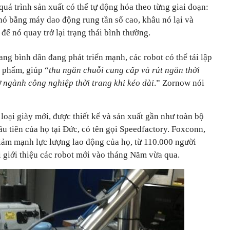
uá trình sản xuất có thể tự động hóa theo từng giai đoạn:
 nó bằng máy dao động rung tần số cao, khâu nó lại và
ể nó quay trở lại trạng thái bình thường.
ang bình dân đang phát triển mạnh, các robot có thể tái lập
n phẩm, giúp “
thu ngắn chuỗi cung cấp và rút ngắn thời
ở ngành công nghiệp thời trang khi kéo dài
.” Zornow nói
loại giày mới, được thiết kế và sản xuất gần như toàn bộ
u tiên của họ tại Đức, có tên gọi Speedfactory. Foxconn,
giảm mạnh lực lượng lao động của họ, từ 110.000 người
 giới thiệu các robot mới vào tháng Năm vừa qua.