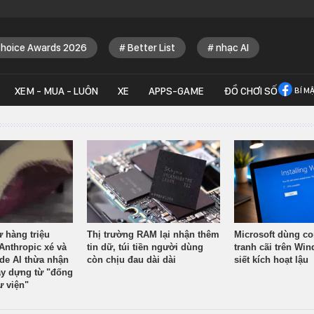
Choice Awards 2026
Better List
nhạc AI
XEM - MUA - LUÔN
XE
APPS-GAME
ĐỒ CHƠI SỐ
BÍ M
ừ hàng triệu
Thị trường RAM lại nhận thêm
Microsoft dùng co
Anthropic xé và
tin dữ, túi tiền người dùng
tranh cãi trên Wi
ude AI thừa nhận
còn chịu đau dài dài
siết kích hoạt lậu
y dựng từ "đống
ư viện"