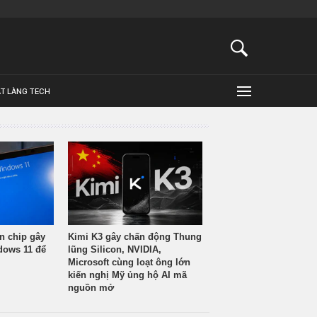
ẬT LÀNG TECH
n chip gây
Kimi K3 gây chấn động Thung
ndows 11 để
lũng Silicon, NVIDIA,
Microsoft cùng loạt ông lớn
kiến nghị Mỹ ủng hộ AI mã
nguồn mở