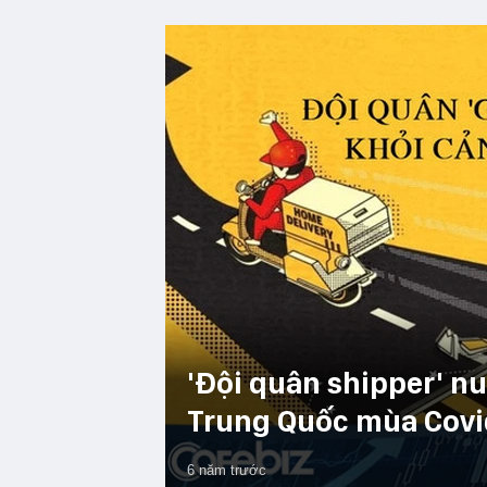
'Đội quân shipper' n
Trung Quốc mùa Covi
6 năm trước