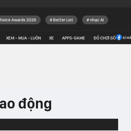
Choice Awards 2026
Better List
nhạc AI
XEM - MUA - LUÔN
XE
APPS-GAME
ĐỒ CHƠI SỐ
BÍ M
lao động