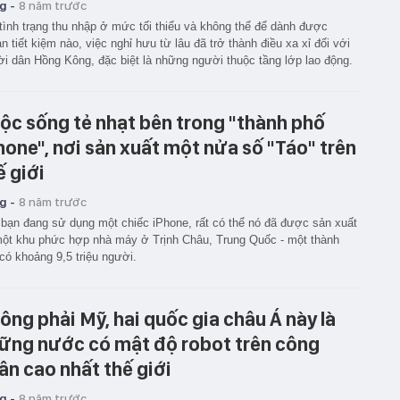
g -
8 năm trước
tình trạng thu nhập ở mức tối thiểu và không thể để dành được
n tiết kiệm nào, việc nghỉ hưu từ lâu đã trở thành điều xa xỉ đối với
i dân Hồng Kông, đặc biệt là những người thuộc tầng lớp lao động.
ộc sống tẻ nhạt bên trong "thành phố
hone", nơi sản xuất một nửa số "Táo" trên
ế giới
g -
8 năm trước
bạn đang sử dụng một chiếc iPhone, rất có thể nó đã được sản xuất
một khu phức hợp nhà máy ở Trịnh Châu, Trung Quốc - một thành
có khoảng 9,5 triệu người.
ông phải Mỹ, hai quốc gia châu Á này là
ững nước có mật độ robot trên công
ân cao nhất thế giới
g -
8 năm trước