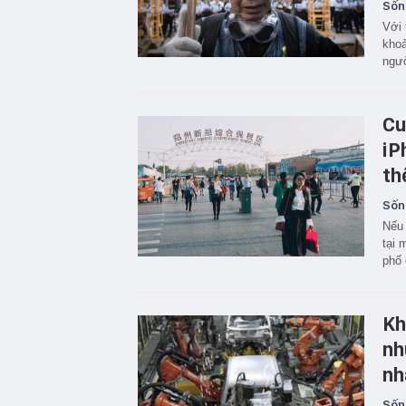
Sốn
Với 
khoả
ngườ
Cu
iP
th
Sốn
Nếu 
tại 
phố 
Kh
nh
nh
Sốn