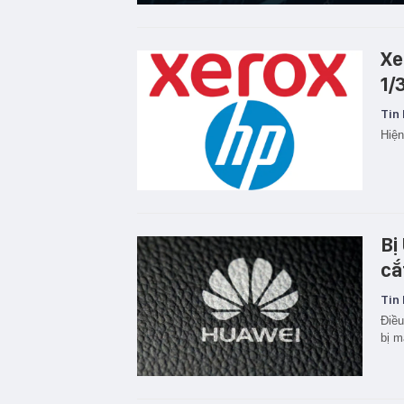
Xe
1/
Tin 
Hiện
Bị
cắ
Tin 
Điều
bị m