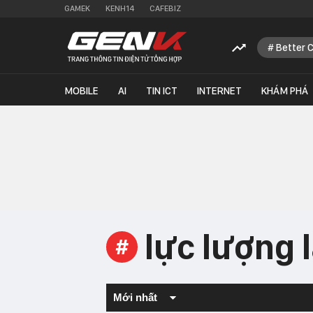
GAMEK
KENH14
CAFEBIZ
Better 
MOBILE
AI
TIN ICT
INTERNET
KHÁM PHÁ
lực lượng 
#
Mới nhất