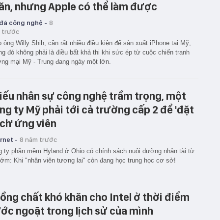
ăn, nhưng Apple có thể làm được
 đá công nghệ -
8
 trước
 ông Willy Shih, cần rất nhiều điều kiện để sản xuất iPhone tai Mỹ,
g đó không phải là điều bất khả thi khi sức ép từ cuộc chiến tranh
ng mại Mỹ - Trung đang ngày một lớn.
iếu nhân sự công nghệ trầm trọng, một
ng ty Mỹ phải tới cả trường cấp 2 để 'đặt
ch' ứng viên
rnet -
8 năm trước
 ty phần mềm Hyland ở Ohio có chính sách nuôi dưỡng nhân tài từ
sớm: Khi "nhân viên tương lai" còn đang học trung học cơ sở!
ồng chất khó khăn cho Intel ở thời điểm
ớc ngoặt trong lịch sử của mình