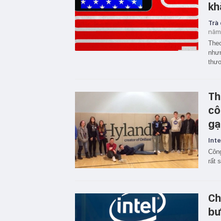
kh
Trà
năm
Theo
nhưn
thươ
Th
cô
gạ
Inte
Công
rất 
Ch
bư