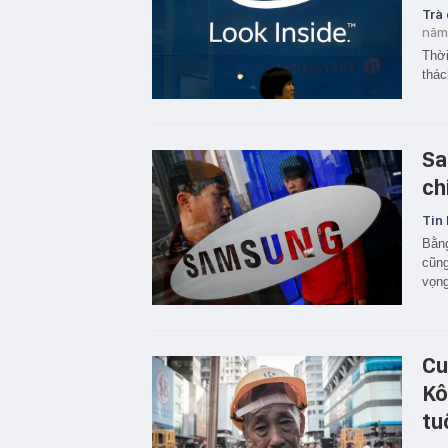
Trà
năm
Thời
thác
Sa
ch
Tin 
Bằng
cũng
vọng
Cu
Kô
tu