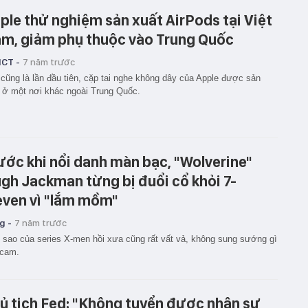
ple thử nghiệm sản xuất AirPods tại Việt
m, giảm phụ thuộc vào Trung Quốc
ICT -
7 năm trước
cũng là lần đầu tiên, cặp tai nghe không dây của Apple được sản
 ở một nơi khác ngoài Trung Quốc.
ước khi nổi danh màn bạc, "Wolverine"
gh Jackman từng bị đuổi cổ khỏi 7-
even vì "lắm mồm"
g -
7 năm trước
 sao của series X-men hồi xưa cũng rất vất vả, không sung sướng gì
 cam.
ủ tịch Fed: "Không tuyển được nhân sự