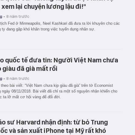
ì xem lại chuyện lương lậu đi!"
g -
8 năm trước
tịch Fed ở Minneapolis, Neel Kashkari đã đưa ra lời khuyên cho các
 ty đang gặp khó khăn trong việc tuyển dụng nhân sự.
o quốc tế đưa tin: Người Việt Nam chưa
p giàu đã già mất rồi
g -
8 năm trước
theo bài viết: “Việt Nam chưa kịp giàu đã già” trên tờ Economist
 ngày 08/11/2018. Bài viết đã chỉ ra một số nguyên nhân khiến cho
 ta lỡ mất cơ hội vàng để đổi đời.
áo sư Harvard nhận định: từ bỏ Trung
ốc và sản xuất iPhone tại Mỹ rất khó