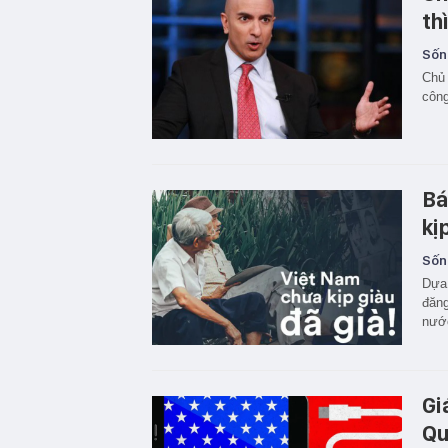
th
Sốn
Chủ 
công
Bá
kị
Sốn
Dựa 
đăng
nước
Gi
Qu