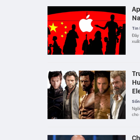
Ap
Na
Tin 
Đây 
xuất
Tr
Hu
El
Sốn
Ngôi
cho
Ch