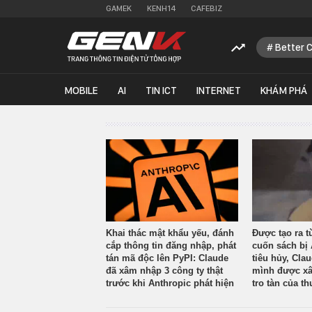
GAMEK
KENH14
CAFEBIZ
Better 
MOBILE
AI
TIN ICT
INTERNET
KHÁM PHÁ
Khai thác mật khẩu yếu, đánh
Được tạo ra t
cắp thông tin đăng nhập, phát
cuốn sách bị 
tán mã độc lên PyPI: Claude
tiêu hủy, Cla
đã xâm nhập 3 công ty thật
mình được xâ
trước khi Anthropic phát hiện
tro tàn của th