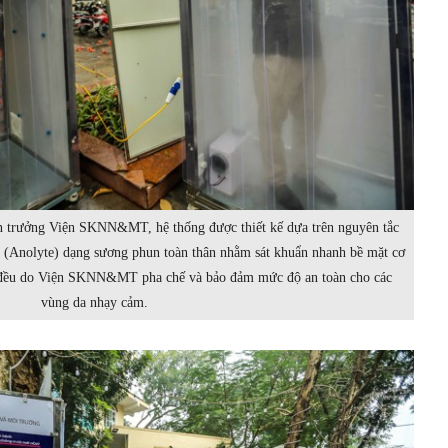
trưởng Viện SKNN&MT, hệ thống được thiết kế dựa trên nguyên tắc
 (Anolyte) dạng sương phun toàn thân nhằm sát khuẩn nhanh bề mặt cơ
 đều do Viện SKNN&MT pha chế và bảo đảm mức độ an toàn cho các
vùng da nhạy cảm.