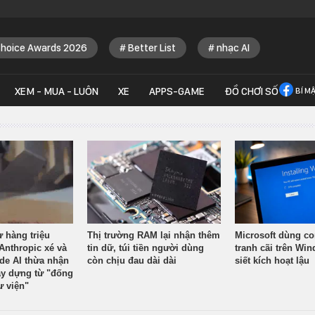
Choice Awards 2026
Better List
nhạc AI
XEM - MUA - LUÔN
XE
APPS-GAME
ĐỒ CHƠI SỐ
BÍ M
ừ hàng triệu
Thị trường RAM lại nhận thêm
Microsoft dùng co
Anthropic xé và
tin dữ, túi tiền người dùng
tranh cãi trên Wi
ude AI thừa nhận
còn chịu đau dài dài
siết kích hoạt lậu
y dựng từ "đống
ư viện"