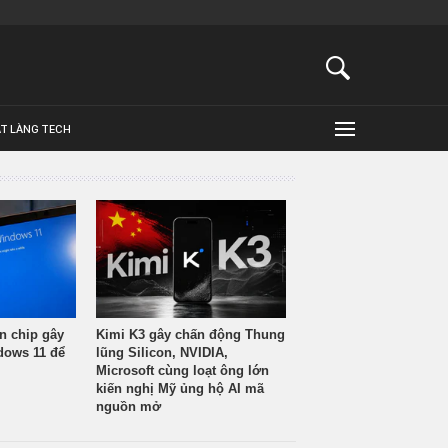
ẬT LÀNG TECH
n chip gây
Kimi K3 gây chấn động Thung
ndows 11 để
lũng Silicon, NVIDIA,
Microsoft cùng loạt ông lớn
kiến nghị Mỹ ủng hộ AI mã
nguồn mở