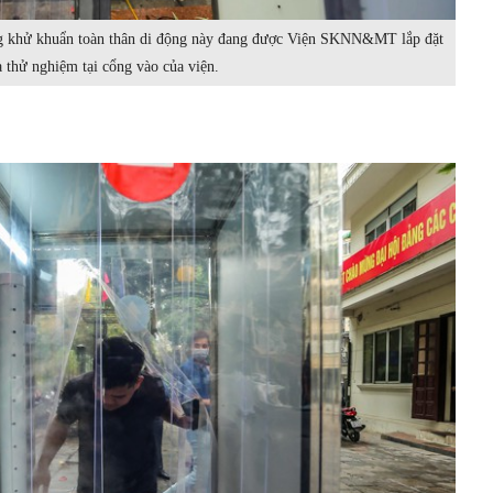
ng khử khuẩn toàn thân di động này đang được Viện SKNN&MT lắp đặt
à thử nghiệm tại cổng vào của viện.