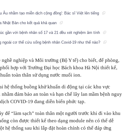
âu Âu nhằm tạo miễn dịch cộng đồng': Bác sĩ Việt lên tiếng
a Nhật Bản cho kết quả khả quan
xúc gần với bệnh nhân số 17 và 21 đều xét nghiệm âm tính
ng ngoài cơ thể cứu sống bệnh nhân Covid-19 như thế nào?
 nghề nghiệp và Môi trường (Bộ Y tế) cho biết, để phòng,
hối hợp với Trường Đại học Bách khoa Hà Nội thiết kế,
huẩn toàn thân sử dụng nước muối ion.
hai hệ thống buồng khử khuẩn di động tại các khu vực
 nhằm đảm bảo an toàn và hạn chế lây lan mầm bệnh nguy
h dịch COVID-19 đang diễn biến phức tạp.
iây để “làm sạch” toàn thân một người trước khi đi vào khu
hống còn được thiết kế theo dạng module nên có thể dễ
t hệ thống sau khi lắp đặt hoàn chỉnh có thể đáp ứng