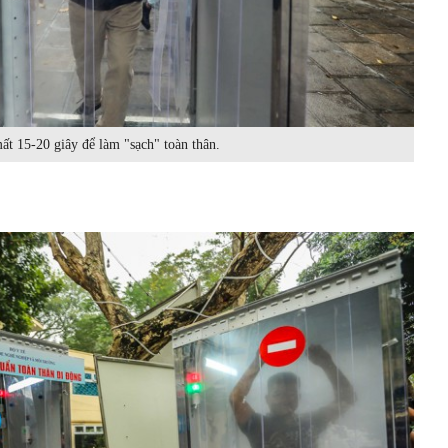
ất 15-20 giây để làm "sạch" toàn thân.