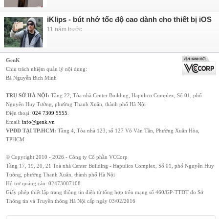
iKlips - bút nhớ tốc độ cao dành cho thiết bị iOS
11 năm trước
GenK
Chịu trách nhiệm quản lý nội dung:
Bà Nguyễn Bích Minh
TRỤ SỞ HÀ NỘI:
Tầng 22, Tòa nhà Center Building, Hapulico Complex, Số 01, phố
Nguyễn Huy Tưởng, phường Thanh Xuân, thành phố Hà Nội
Điện thoại:
024 7309 5555
.
Email:
info@genk.vn
VPĐD TẠI TP.HCM:
Tầng 4, Tòa nhà 123, số 127 Võ Văn Tần, Phường Xuân Hòa,
TPHCM
© Copyright 2010 - 2026 - Công ty Cổ phần VCCorp
Tầng 17, 19, 20, 21 Toà nhà Center Building - Hapulico Complex, Số 01, phố Nguyễn Huy
Tưởng, phường Thanh Xuân, thành phố Hà Nội
Hỗ trợ quảng cáo:
02473007108
Giấy phép thiết lập trang thông tin điện tử tổng hợp trên mạng số 460/GP-TTĐT do Sở
Thông tin và Truyền thông Hà Nội cấp ngày 03/02/2016