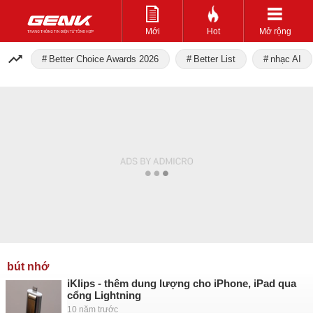
Mới
Hot
Mở rộng
Better Choice Awards 2026
Better List
nhạc AI
bút nhớ
iKlips - thêm dung lượng cho iPhone, iPad qua
cổng Lightning
10 năm trước