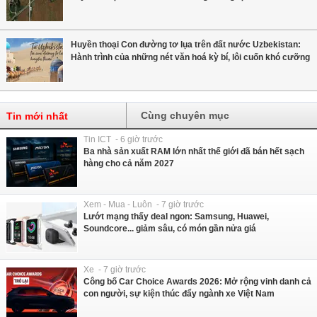
Huyền thoại Con đường tơ lụa trên đất nước Uzbekistan:
Hành trình của những nét văn hoá kỳ bí, lôi cuốn khó cưỡng
Cùng chuyên mục
Tin mới nhất
Tin ICT - 6 giờ trước
Ba nhà sản xuất RAM lớn nhất thế giới đã bán hết sạch
hàng cho cả năm 2027
Xem - Mua - Luôn - 7 giờ trước
Lướt mạng thấy deal ngon: Samsung, Huawei,
Soundcore... giảm sâu, có món gần nửa giá
Xe - 7 giờ trước
Công bố Car Choice Awards 2026: Mở rộng vinh danh cả
con người, sự kiện thúc đẩy ngành xe Việt Nam