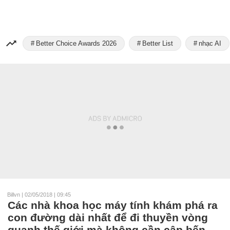
Better Choice Awards 2026
Better List
nhạc AI
Billvn
|
02/05/2018 | 09:45
Các nhà khoa học máy tính khám phá ra
con đường dài nhất để đi thuyền vòng
quanh thế giới mà không cần cập bến