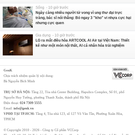
Sống - 10 giờ trước
Ngày càng nhiều người tử vong vì ung thư đại trực
tràng, bác sĩ nói thẳng: Bỏ ngay 3 "kho" vi nhựa cực hại
nhưng cực quen
Gia dụng - 10 giờ trước
LG ra mắt điều hòa ARTCOOL AI Air tại Việt Nam: Thiết
kế như một món nội thất, AI cá nhân hóa trải nghiệm
GenK
Chịu trách nhiệm quản lý nội dung:
Bà Nguyễn Bích Minh
TRỤ SỞ HÀ NỘI:
Tầng 22, Tòa nhà Center Building, Hapulico Complex, Số 01, phố
Nguyễn Huy Tưởng, phường Thanh Xuân, thành phố Hà Nội
Điện thoại:
024 7309 5555
.
Email:
info@genk.vn
VPĐD TẠI TP.HCM:
Tầng 4, Tòa nhà 123, số 127 Võ Văn Tần, Phường Xuân Hòa,
TPHCM
© Copyright 2010 - 2026 - Công ty Cổ phần VCCorp