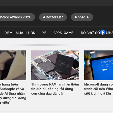
Choice Awards 2026
Better List
nhạc AI
XEM - MUA - LUÔN
XE
APPS-GAME
ĐỒ CHƠI SỐ
BÍ M
ừ hàng triệu
Thị trường RAM lại nhận thêm
Microsoft dùng co
Anthropic xé và
tin dữ, túi tiền người dùng
tranh cãi trên Wi
ude AI thừa nhận
còn chịu đau dài dài
siết kích hoạt lậu
y dựng từ "đống
ư viện"