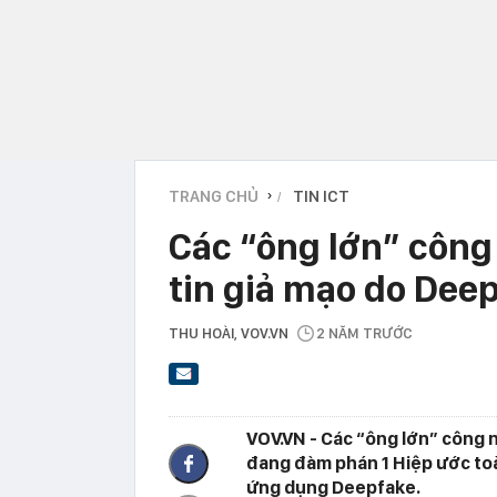
TRANG CHỦ
TIN ICT
›
Các “ông lớn” công
tin giả mạo do Dee
THU HOÀI
, VOV.VN
2 NĂM TRƯỚC
VOV.VN - Các “ông lớn” công 
đang đàm phán 1 Hiệp ước toà
ứng dụng Deepfake.