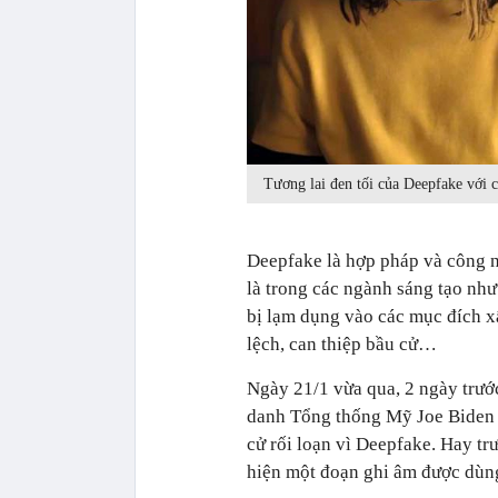
Tương lai đen tối của Deepfake với
Deepfake là hợp pháp và công ng
là trong các ngành sáng tạo nh
bị lạm dụng vào các mục đích xấu
lệch, can thiệp bầu cử…
Ngày 21/1 vừa qua, 2 ngày trư
danh Tổng thống Mỹ Joe Biden 
cử rối loạn vì Deepfake. Hay tr
hiện một đoạn ghi âm được dùng