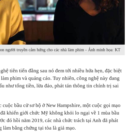
 con người truyền cảm hứng cho các nhà làm phim - Ảnh minh họa: KT
hệ tiên tiến đằng sau nó đem tới nhiều hứa hẹn, đặc biệt
ư làm phim và quảng cáo. Tuy nhiên, công nghệ này đang
 như tống tiền, lừa đảo, phát tán thông tin chính trị sai
ớc cuộc bầu cử sơ bộ ở New Hampshire, một cuộc gọi mạo
đã khiến giới chức Mỹ không khỏi lo ngại về 1 mùa bầu
ước đó hồi năm 2019, các nhà chức trách tại Anh đã phát
 làm bằng chứng tại tòa là giả mạo.