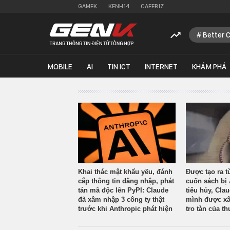
GAMEK
KENH14
CAFEBIZ
Better 
MOBILE
AI
TIN ICT
INTERNET
KHÁM PHÁ
Khai thác mật khẩu yếu, đánh
Được tạo ra t
cắp thông tin đăng nhập, phát
cuốn sách bị 
tán mã độc lên PyPI: Claude
tiêu hủy, Cla
đã xâm nhập 3 công ty thật
mình được xâ
trước khi Anthropic phát hiện
tro tàn của th