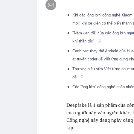
Khi các 'ông lớn' công nghệ Xiaomi
mới: khi xe điện có thể biến thàn
"Năm đen tối" của các ông lớn ngàn
khí thần tốc"
Canh bạc thay thế Android của Hua
ạt tuyển coder để viết ứng dụng 
Thương hiệu sữa Việt từng phục vụ
dè
Các “ông lớn” công nghệ nhấp nh
Deepfake là 1 sản phẩm của côn
của người này vào người khác, 
Công nghệ này đang ngày càng ph
kịp.