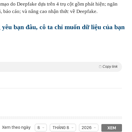
ả mạo do Deepfake dựa trên 4 trụ cột gồm phát hiện; ngăn
i, báo cáo; và nâng cao nhận thức về Deepfake.
 yêu bạn đâu, cô ta chỉ muốn dữ liệu của bạn
Copy link
Xem theo ngày
8
THÁNG 8
2026
XEM