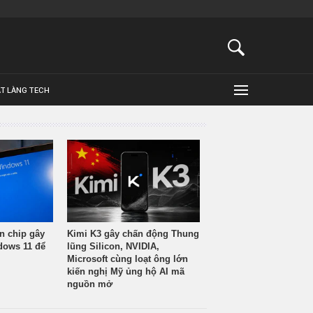
ẬT LÀNG TECH
n chip gây
Kimi K3 gây chấn động Thung
ndows 11 để
lũng Silicon, NVIDIA,
Microsoft cùng loạt ông lớn
kiến nghị Mỹ ủng hộ AI mã
nguồn mở