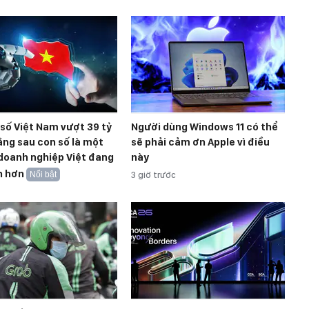
 số Việt Nam vượt 39 tỷ
Người dùng Windows 11 có thể
ng sau con số là một
sẽ phải cảm ơn Apple vì điều
doanh nghiệp Việt đang
này
n hơn
Nổi bật
3 giờ trước