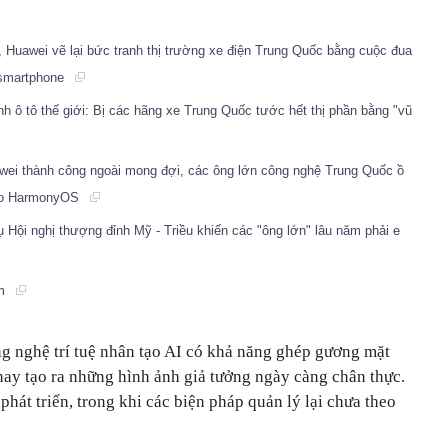
, Huawei vẽ lại bức tranh thị trường xe điện Trung Quốc bằng cuộc đua
h smartphone
h ô tô thế giới: Bị các hãng xe Trung Quốc tước hết thị phần bằng "vũ
wei thành công ngoài mong đợi, các ông lớn công nghệ Trung Quốc ồ
cho HarmonyOS
 Hội nghị thượng đỉnh Mỹ - Triều khiến các "ông lớn" lâu năm phải e
ổm
g nghệ trí tuệ nhân tạo AI có khả năng ghép gương mặt
hay tạo ra những hình ảnh giả tưởng ngày càng chân thực.
át triển, trong khi các biện pháp quản lý lại chưa theo