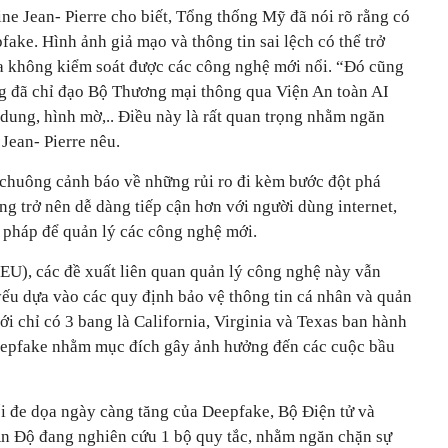
ne Jean- Pierre cho biết, Tổng thống Mỹ đã nói rõ rằng có
fake. Hình ảnh giả mạo và thông tin sai lệch có thể trở
a không kiểm soát được các công nghệ mới nổi. “Đó cũng
ống đã chỉ đạo Bộ Thương mại thông qua Viện An toàn AI
i dung, hình mờ,.. Điều này là rất quan trọng nhằm ngăn
 Jean- Pierre nêu.
 chuông cảnh báo về những rủi ro đi kèm bước đột phá
g trở nên dễ dàng tiếp cận hơn với người dùng internet,
ện pháp để quản lý các công nghệ mới.
EU), các đề xuất liên quan quản lý công nghệ này vẫn
yếu dựa vào các quy định bảo vệ thông tin cá nhân và quản
ới chỉ có 3 bang là California, Virginia và Texas ban hành
Deepfake nhằm mục đích gây ảnh hưởng đến các cuộc bầu
ối đe dọa ngày càng tăng của Deepfake, Bộ Điện tử và
n Độ đang nghiên cứu 1 bộ quy tắc, nhằm ngăn chặn sự