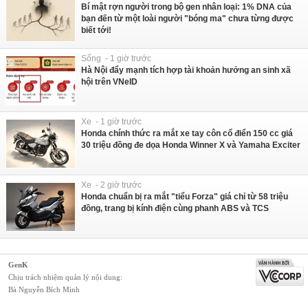
Bí mật rợn người trong bộ gen nhân loại: 1% DNA của
bạn đến từ một loài người "bóng ma" chưa từng được
biết tới!
Sống - 1 giờ trước
Hà Nội đẩy mạnh tích hợp tài khoản hưởng an sinh xã
hội trên VNeID
Xe - 1 giờ trước
Honda chính thức ra mắt xe tay côn cổ điển 150 cc giá
30 triệu đồng đe dọa Honda Winner X và Yamaha Exciter
Xe - 2 giờ trước
Honda chuẩn bị ra mắt "tiểu Forza" giá chỉ từ 58 triệu
đồng, trang bị kính điện cùng phanh ABS và TCS
GenK
Chịu trách nhiệm quản lý nội dung:
Bà Nguyễn Bích Minh