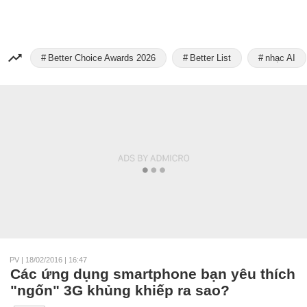
Better Choice Awards 2026
Better List
nhạc AI
PV
|
18/02/2016 | 16:47
Các ứng dụng smartphone bạn yêu thích
"ngốn" 3G khủng khiếp ra sao?