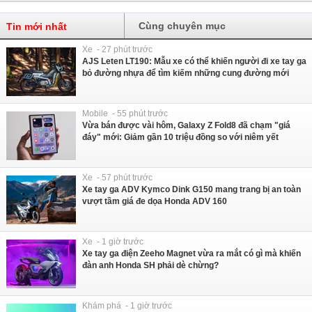
Cùng chuyên mục
Tin mới nhất
Xe - 27 phút trước
AJS Leten LT190: Mẫu xe có thể khiến người đi xe tay ga
bỏ đường nhựa để tìm kiếm những cung đường mới
Mobile - 55 phút trước
Vừa bán được vài hôm, Galaxy Z Fold8 đã chạm "giá
đáy" mới: Giảm gần 10 triệu đồng so với niêm yết
Xe - 57 phút trước
Xe tay ga ADV Kymco Dink G150 mang trang bị an toàn
vượt tầm giá đe dọa Honda ADV 160
Xe - 1 giờ trước
Xe tay ga điện Zeeho Magnet vừa ra mắt có gì mà khiến
đàn anh Honda SH phải dè chừng?
Khám phá - 1 giờ trước