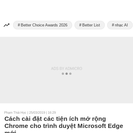
Better Choice Awards 2026
Better List
nhạc AI
Phạm Thái Học
|
25/03/2019 | 16:29
Cách cài đặt các tiện ích mở rộng
Chrome cho trình duyệt Microsoft Edge
mới