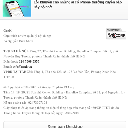
Lời khuyên cho những ai có iPhone thường xuyên báo
đầy bộ nhớ
GenK
Chịu trách nhiệm quản lý nội dung:
Bà Nguyễn Bích Minh
TRỤ SỞ HÀ NỘI:
Tầng 22, Tòa nhà Center Building, Hapulico Complex, Số 01, phố
Nguyễn Huy Tưởng, phường Thanh Xuân, thành phố Hà Nội
Điện thoại:
024 7309 5555
.
Email:
info@genk.vn
VPĐD TẠI TP.HCM:
Tầng 4, Tòa nhà 123, số 127 Võ Văn Tần, Phường Xuân Hòa,
TPHCM
© Copyright 2010 - 2026 - Công ty Cổ phần VCCorp
Tầng 17, 19, 20, 21 Toà nhà Center Building - Hapulico Complex, Số 01, phố Nguyễn Huy
Tưởng, phường Thanh Xuân, thành phố Hà Nội
Hỗ trợ quảng cáo:
02473007108
Giấy phép thiết lập trang thông tin điện tử tổng hợp trên mạng số 460/GP-TTĐT do Sở
Thông tin và Truyền thông Hà Nội cấp ngày 03/02/2016
Xem bản Desktop