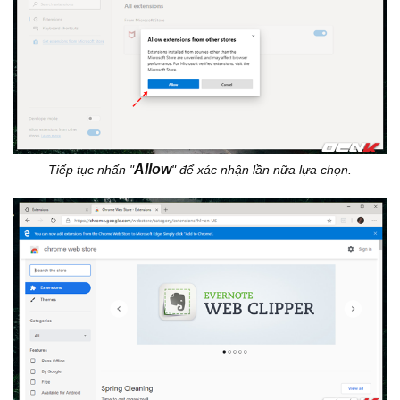
Allow
Tiếp tục nhấn "
" để xác nhận lần nữa lựa chọn.