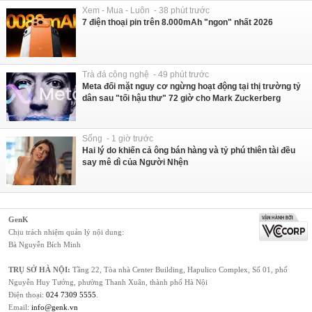
Xem - Mua - Luôn - 38 phút trước
7 điện thoại pin trên 8.000mAh "ngon" nhất 2026
Trà đá công nghệ - 49 phút trước
Meta đối mặt nguy cơ ngừng hoạt động tại thị trường tỷ
dân sau "tối hậu thư" 72 giờ cho Mark Zuckerberg
Sống - 1 giờ trước
Hai lý do khiến cả ông bán hàng và tỷ phú thiên tài đều
say mê dì của Người Nhện
GenK
Chịu trách nhiệm quản lý nội dung:
Bà Nguyễn Bích Minh
TRỤ SỞ HÀ NỘI:
Tầng 22, Tòa nhà Center Building, Hapulico Complex, Số 01, phố
Nguyễn Huy Tưởng, phường Thanh Xuân, thành phố Hà Nội
Điện thoại:
024 7309 5555
.
Email:
info@genk.vn