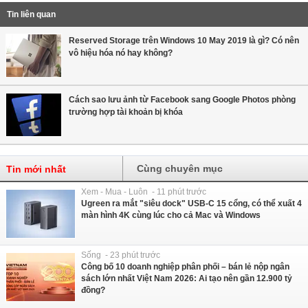
Tin liên quan
Reserved Storage trên Windows 10 May 2019 là gì? Có nên
vô hiệu hóa nó hay không?
Cách sao lưu ảnh từ Facebook sang Google Photos phòng
trường hợp tài khoản bị khóa
Cùng chuyên mục
Tin mới nhất
Xem - Mua - Luôn - 11 phút trước
Ugreen ra mắt "siêu dock" USB-C 15 cổng, có thể xuất 4
màn hình 4K cùng lúc cho cả Mac và Windows
Sống - 23 phút trước
Công bố 10 doanh nghiệp phân phối – bán lẻ nộp ngân
sách lớn nhất Việt Nam 2026: Ai tạo nên gần 12.900 tỷ
đồng?