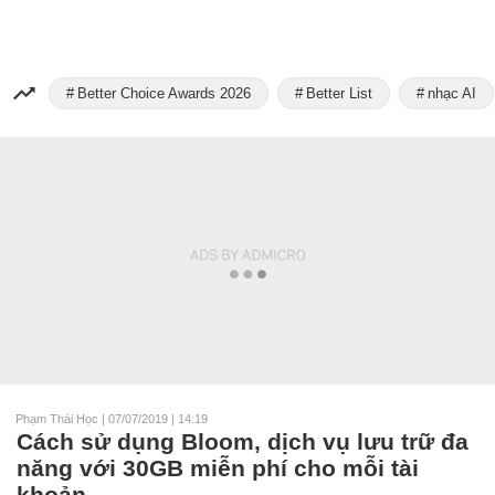
Better Choice Awards 2026
Better List
nhạc AI
Phạm Thái Học
|
07/07/2019 | 14:19
Cách sử dụng Bloom, dịch vụ lưu trữ đa
năng với 30GB miễn phí cho mỗi tài
khoản