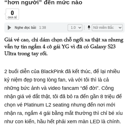
“hơn người” đến mức nào
0
CHIA SẺ
Nghe đọc bài
1:38
Giá vé cao, chỉ dám chọn chỗ ngồi xa thật xa nhưng
vẫn tự tin ngắm 4 cô gái YG vì đã có Galaxy S23
Ultra trong tay rồi.
2 buổi diễn của BlackPink đã kết thúc, để lại nhiều
kỷ niệm đẹp trong lòng fan, và với tôi thì là cả
những bức ảnh và video fancam “để đời”. Công
nhận giá vé đắt thật, tôi đã bỏ ra đến gần 8 triệu để
chọn vé Platinum L2 seating nhưng đến nơi mới
nhận ra, ngắm 4 gái bằng mắt thường thì chỉ bé xíu
như con kiến, hầu hết phải xem màn LED là chính.