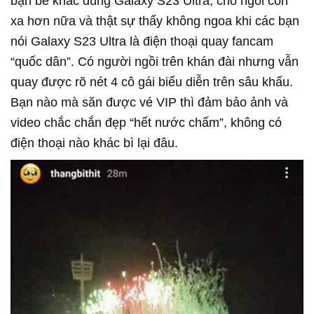
bạn bè khác dùng Galaxy S23 Ultra, chỗ ngồi còn
xa hơn nữa và thật sự thấy không ngoa khi các bạn
nói Galaxy S23 Ultra là điện thoại quay fancam
“quốc dân”. Có người ngồi trên khán đài nhưng vẫn
quay được rõ nét 4 cô gái biểu diễn trên sâu khấu.
Bạn nào mà săn được vé VIP thì đảm bảo ảnh và
video chắc chắn đẹp “hết nước chấm”, không có
điện thoại nào khác bì lại đâu.