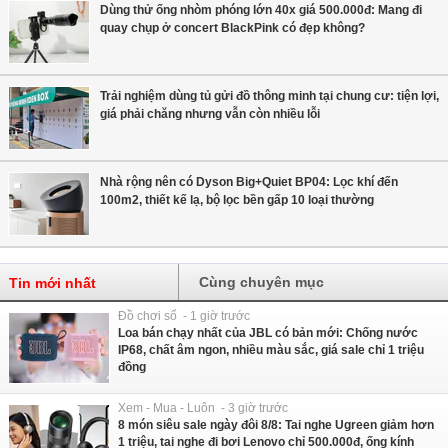
Dùng thử ống nhòm phóng lớn 40x giá 500.000đ: Mang đi
quay chụp ở concert BlackPink có đẹp không?
Trải nghiệm dùng tủ gửi đồ thông minh tại chung cư: tiện lợi,
giá phải chăng nhưng vẫn còn nhiều lỗi
Nhà rộng nên có Dyson Big+Quiet BP04: Lọc khí đến
100m2, thiết kế lạ, bộ lọc bền gấp 10 loại thường
Cùng chuyên mục
Tin mới nhất
Đồ chơi số - 1 giờ trước
Loa bán chạy nhất của JBL có bản mới: Chống nước
IP68, chất âm ngon, nhiều màu sắc, giá sale chỉ 1 triệu
đồng
Xem - Mua - Luôn - 3 giờ trước
8 món siêu sale ngày đôi 8/8: Tai nghe Ugreen giảm hơn
1 triệu, tai nghe đi bơi Lenovo chỉ 500.000đ, ống kính