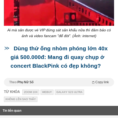
Ai mà săn được vé VIP đứng sát sân khấu nữa thì đảm bảo có
ảnh và video fancam "để đời". (Ảnh: internet)
Dùng thử ống nhòm phóng lớn 40x
giá 500.000đ: Mang đi quay chụp ở
concert BlackPink có đẹp không?
Theo
Phụ Nữ Số
Copy link
TỪ KHÓA
ZOOM 10X
WEBUY
GALAXY S23 ULTRA
KHÔNG LÊN SAO THẤY
Tin liên quan