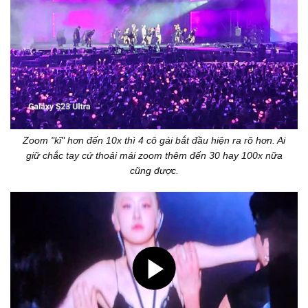
Zoom "kĩ" hơn đến 10x thì 4 cô gái bắt đầu hiện ra rõ hơn. Ai
giữ chắc tay cứ thoải mái zoom thêm đến 30 hay 100x nữa
cũng được.