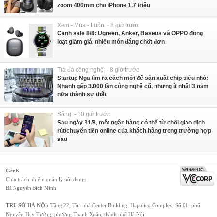
zoom 400mm cho iPhone 1.7 triệu
Xem - Mua - Luôn - 8 giờ trước
Canh sale 8/8: Ugreen, Anker, Baseus và OPPO đồng
loạt giảm giá, nhiều món đáng chốt đơn
Trà đá công nghệ - 8 giờ trước
Startup Nga tìm ra cách mới để sản xuất chip siêu nhỏ:
Nhanh gấp 3.000 lần công nghệ cũ, nhưng ít nhất 3 năm
nữa thành sự thật
Sống - 10 giờ trước
Sau ngày 31/8, một ngân hàng có thể từ chối giao dịch
rút/chuyển tiền online của khách hàng trong trường hợp
sau
GenK
Chịu trách nhiệm quản lý nội dung:
Bà Nguyễn Bích Minh
TRỤ SỞ HÀ NỘI:
Tầng 22, Tòa nhà Center Building, Hapulico Complex, Số 01, phố
Nguyễn Huy Tưởng, phường Thanh Xuân, thành phố Hà Nội