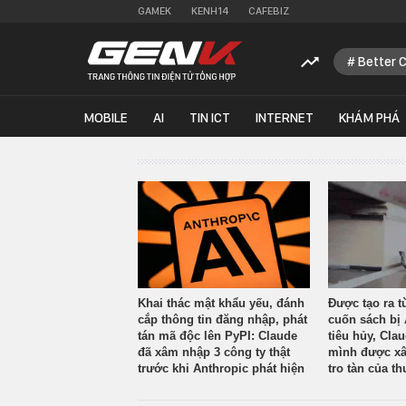
GAMEK
KENH14
CAFEBIZ
Better 
MOBILE
AI
TIN ICT
INTERNET
KHÁM PHÁ
Khai thác mật khẩu yếu, đánh
Được tạo ra t
cắp thông tin đăng nhập, phát
cuốn sách bị 
tán mã độc lên PyPI: Claude
tiêu hủy, Cla
đã xâm nhập 3 công ty thật
mình được xâ
trước khi Anthropic phát hiện
tro tàn của th