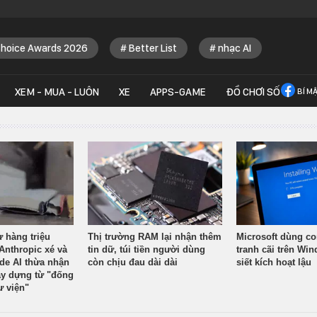
Choice Awards 2026
Better List
nhạc AI
XEM - MUA - LUÔN
XE
APPS-GAME
ĐỒ CHƠI SỐ
BÍ M
ừ hàng triệu
Thị trường RAM lại nhận thêm
Microsoft dùng co
Anthropic xé và
tin dữ, túi tiền người dùng
tranh cãi trên Wi
ude AI thừa nhận
còn chịu đau dài dài
siết kích hoạt lậu
y dựng từ "đống
ư viện"