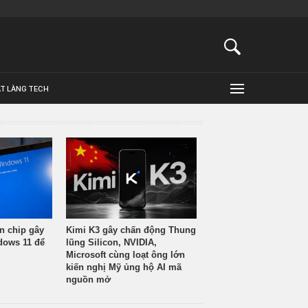
ẬT LÀNG TECH
n chip gây
Kimi K3 gây chấn động Thung
ndows 11 để
lũng Silicon, NVIDIA,
Microsoft cùng loạt ông lớn
kiến nghị Mỹ ủng hộ AI mã
nguồn mở