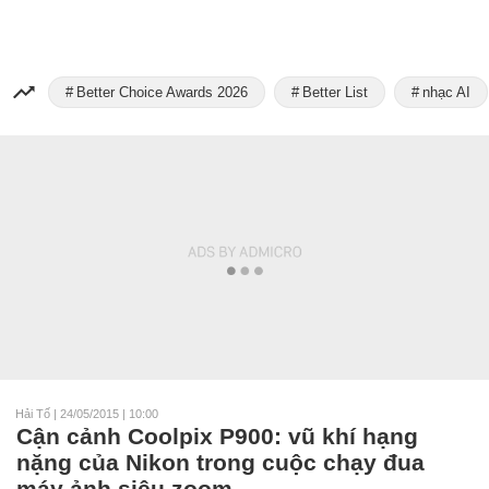
Better Choice Awards 2026
Better List
nhạc AI
Hải Tố
|
24/05/2015 | 10:00
Cận cảnh Coolpix P900: vũ khí hạng
nặng của Nikon trong cuộc chạy đua
máy ảnh siêu zoom