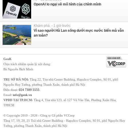
OpenAI lo ngại về mô hình của chính mình
Khám phá - 1 giờ trước
Vì sao người Hà Lan sống dưới mực nước biển mà vẫn
an toàn?
GenK
Chịu trách nhiệm quản lý nội dung:
Bà Nguyễn Bích Minh
TRỤ SỞ HÀ NỘI:
Tầng 22, Tòa nhà Center Building, Hapulico Complex, Số 01, phố
Nguyễn Huy Tưởng, phường Thanh Xuân, thành phố Hà Nội
Điện thoại:
024 7309 5555
.
Email:
info@genk.vn
VPĐD TẠI TP.HCM:
Tầng 4, Tòa nhà 123, số 127 Võ Văn Tần, Phường Xuân Hòa,
TPHCM
© Copyright 2010 - 2026 - Công ty Cổ phần VCCorp
Tầng 17, 19, 20, 21 Toà nhà Center Building - Hapulico Complex, Số 01, phố Nguyễn Huy
Tưởng, phường Thanh Xuân, thành phố Hà Nội