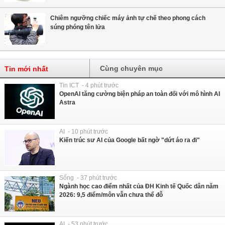
Chiêm ngưỡng chiếc máy ảnh tự chế theo phong cách
súng phóng tên lửa
Cùng chuyên mục
Tin mới nhất
Tin ICT - 4 phút trước
OpenAI tăng cường biện pháp an toàn đối với mô hình AI
Astra
AI - 10 phút trước
Kiến trúc sư AI của Google bất ngờ "dứt áo ra đi"
Sống - 37 phút trước
Ngành học cao điểm nhất của ĐH Kinh tế Quốc dân năm
2026: 9,5 điểm/môn vẫn chưa thể đỗ
AI - 53 phút trước