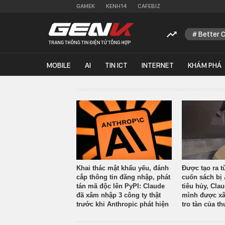
GAMEK
KENH14
CAFEBIZ
Better 
MOBILE
AI
TIN ICT
INTERNET
KHÁM PHÁ
Khai thác mật khẩu yếu, đánh
Được tạo ra t
cắp thông tin đăng nhập, phát
cuốn sách bị 
tán mã độc lên PyPI: Claude
tiêu hủy, Cla
đã xâm nhập 3 công ty thật
mình được xâ
trước khi Anthropic phát hiện
tro tàn của th