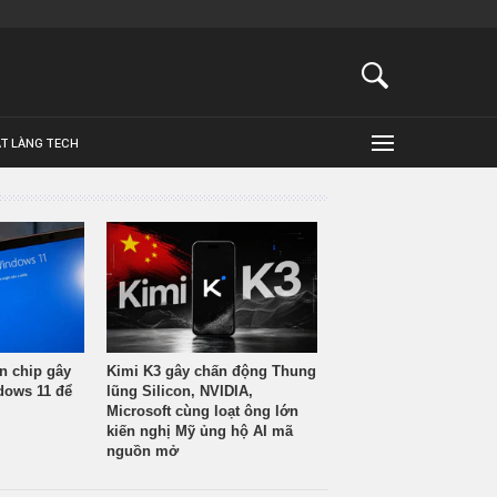
ẬT LÀNG TECH
n chip gây
Kimi K3 gây chấn động Thung
ndows 11 để
lũng Silicon, NVIDIA,
Microsoft cùng loạt ông lớn
kiến nghị Mỹ ủng hộ AI mã
nguồn mở