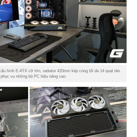
 hình E-ATX cỡ lớn, radiator 420mm kép cùng tối đa 14 quạt tản
t phục vụ những bộ PC hiệu năng cao.