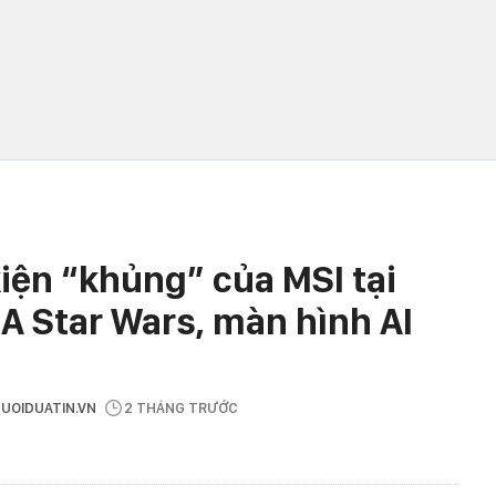
iện “khủng” của MSI tại
 Star Wars, màn hình AI
GUOIDUATIN.VN
2 THÁNG TRƯỚC