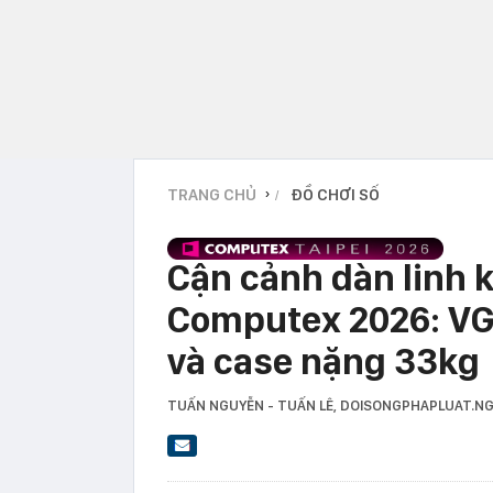
TRANG CHỦ
ĐỒ CHƠI SỐ
›
Cận cảnh dàn linh k
Computex 2026: VGA
và case nặng 33kg
TUẤN NGUYỄN - TUẤN LÊ
, DOISONGPHAPLUAT.N