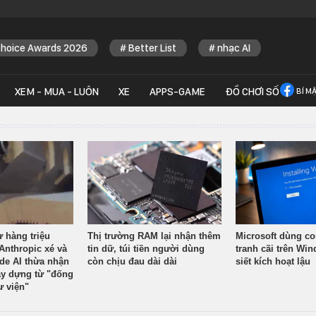
Choice Awards 2026
Better List
nhạc AI
XEM - MUA - LUÔN
XE
APPS-GAME
ĐỒ CHƠI SỐ
BÍ M
ừ hàng triệu
Thị trường RAM lại nhận thêm
Microsoft dùng co
Anthropic xé và
tin dữ, túi tiền người dùng
tranh cãi trên Wi
ude AI thừa nhận
còn chịu đau dài dài
siết kích hoạt lậu
y dựng từ "đống
ư viện"