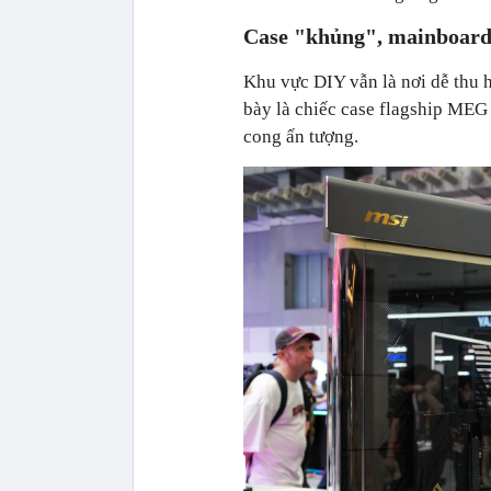
Case "khủng", mainboard c
Khu vực DIY vẫn là nơi dễ thu h
bày là chiếc case flagship M
cong ấn tượng.