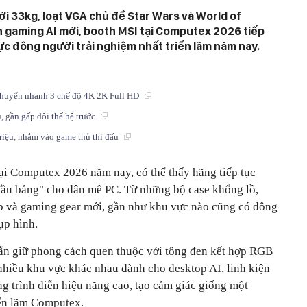
ới 33kg, loạt VGA chủ đề Star Wars và World of
h gaming AI mới, booth MSI tại Computex 2026 tiếp
ực đông người trải nghiệm nhất triển lãm năm nay.
huyển nhanh 3 chế độ 4K 2K Full HD
, gần gấp đôi thế hệ trước
riệu, nhắm vào game thủ thi đấu
i Computex 2026 năm nay, có thể thấy hãng tiếp tục
đầu bảng" cho dân mê PC. Từ những bộ case khổng lồ,
p và gaming gear mới, gần như khu vực nào cũng có đông
ụp hình.
n giữ phong cách quen thuộc với tông đen kết hợp RGB
 nhiều khu vực khác nhau dành cho desktop AI, linh kiện
g trình diễn hiệu năng cao, tạo cảm giác giống một
ển lãm Computex.