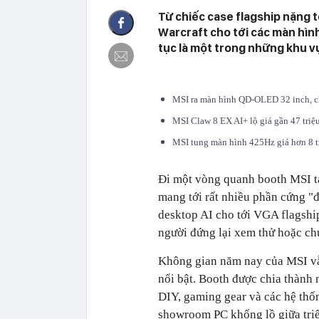
Từ chiếc case flagship nặng t
Warcraft cho tới các màn hìn
tục là một trong những khu v
MSI ra màn hình QD-OLED 32 inch, c
MSI Claw 8 EX AI+ lộ giá gần 47 triệu
MSI tung màn hình 425Hz giá hơn 8 t
Đi một vòng quanh booth MSI tạ
mang tới rất nhiều phần cứng "
desktop AI cho tới VGA flagshi
người đứng lại xem thử hoặc ch
Không gian năm nay của MSI vẫ
nổi bật. Booth được chia thành
DIY, gaming gear và các hệ thốn
showroom PC khổng lồ giữa tri