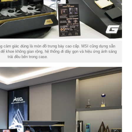
g cảm giác đúng là món đồ trưng bày cao cấp. MSI cũng dựng sẵn
để khoe không gian rộng, hệ thống đi dây gọn và hiệu ứng ánh sáng
trải đều bên trong case.