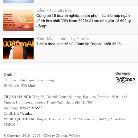
Sống - 45 phút trước
Công bố 10 doanh nghiệp phân phối – bán lẻ nộp ngân
sách lớn nhất Việt Nam 2026: Ai tạo nên gần 12.900 tỷ
đồng?
Xem - Mua - Luôn - 1 giờ trước
7 điện thoại pin trên 8.000mAh "ngon" nhất 2026
GenK
Chịu trách nhiệm quản lý nội dung:
Bà Nguyễn Bích Minh
TRỤ SỞ HÀ NỘI:
Tầng 22, Tòa nhà Center Building, Hapulico Complex, Số 01, phố
Nguyễn Huy Tưởng, phường Thanh Xuân, thành phố Hà Nội
Điện thoại:
024 7309 5555
.
Email:
info@genk.vn
VPĐD TẠI TP.HCM:
Tầng 4, Tòa nhà 123, số 127 Võ Văn Tần, Phường Xuân Hòa,
TPHCM
© Copyright 2010 - 2026 - Công ty Cổ phần VCCorp