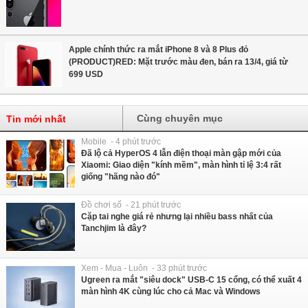
Apple chính thức ra mắt iPhone 8 và 8 Plus đỏ
(PRODUCT)RED: Mặt trước màu đen, bán ra 13/4, giá từ
699 USD
Cùng chuyên mục
Tin mới nhất
Mobile - 4 phút trước
Đã lộ cả HyperOS 4 lẫn điện thoại màn gập mới của
Xiaomi: Giao diện "kính mềm", màn hình tỉ lệ 3:4 rất
giống "hãng nào đó"
Đồ chơi số - 21 phút trước
Cặp tai nghe giá rẻ nhưng lại nhiều bass nhất của
Tanchjim là đây?
Xem - Mua - Luôn - 33 phút trước
Ugreen ra mắt "siêu dock" USB-C 15 cổng, có thể xuất 4
màn hình 4K cùng lúc cho cả Mac và Windows