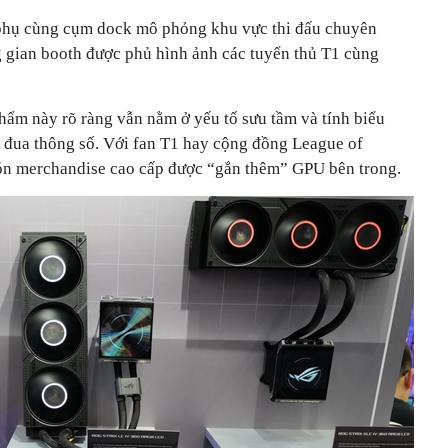
 phụ cùng cụm dock mô phỏng khu vực thi đấu chuyên
g gian booth được phủ hình ảnh các tuyển thủ T1 cùng
hẩm này rõ ràng vẫn nằm ở yếu tố sưu tầm và tính biểu
c đua thông số. Với fan T1 hay cộng đồng League of
ón merchandise cao cấp được “gắn thêm” GPU bên trong.