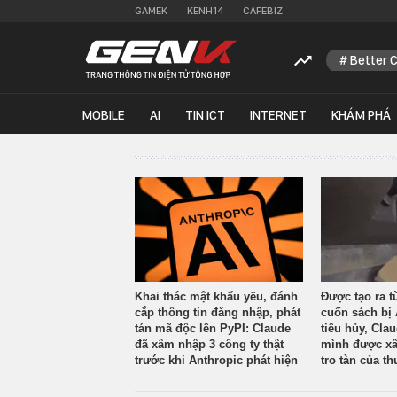
GAMEK
KENH14
CAFEBIZ
Better 
MOBILE
AI
TIN ICT
INTERNET
KHÁM PHÁ
Khai thác mật khẩu yếu, đánh
Được tạo ra t
cắp thông tin đăng nhập, phát
cuốn sách bị 
tán mã độc lên PyPI: Claude
tiêu hủy, Cla
đã xâm nhập 3 công ty thật
mình được xâ
trước khi Anthropic phát hiện
tro tàn của th