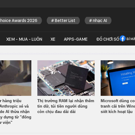
Choice Awards 2026
Better List
nhạc AI
XEM - MUA - LUÔN
XE
APPS-GAME
ĐỒ CHƠI SỐ
BÍ M
ừ hàng triệu
Thị trường RAM lại nhận thêm
Microsoft dùng co
Anthropic xé và
tin dữ, túi tiền người dùng
tranh cãi trên Wi
ude AI thừa nhận
còn chịu đau dài dài
siết kích hoạt lậu
y dựng từ "đống
ư viện"