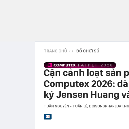
TRANG CHỦ
ĐỒ CHƠI SỐ
›
Cận cảnh loạt sản 
Computex 2026: dà
ký Jensen Huang và
TUẤN NGUYỄN - TUẤN LÊ
, DOISONGPHAPLUAT.N