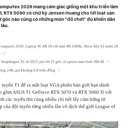
Computex 2026 mang cảm giác giống một khu triển lãm
1, RTX 5090 có chữ ký Jensen Huang cho tới loạt sản
ư góc nào cũng có những món “đồ chơi” đủ khiến dân
lâu.
Computex 2026: Laptop SCAR 18 với màn 4K 240Hz, Xbox Ally kỷ niệm 20
n
Snapdragon X1 từ 2025, pin tới 25 giờ, có option màn hình 360 độ
àng 24K, giá khoảng 6,9 triệu đồng
tuyển T1 để ra mắt loạt VGA phiên bản giới hạn dành
 tập gồm ASUS T1 GeForce RTX 5070 và RTX 5060 Ti với
ảnh các tuyển thủ cùng nhiều chi tiết lấy cảm hứng từ
 của đội tuyển từng nhiều lần vô địch thế giới League of