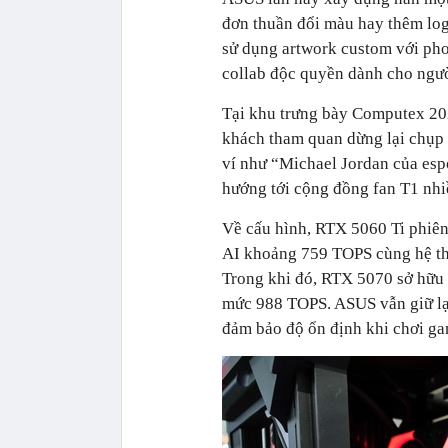
đơn thuần đổi màu hay thêm log
sử dụng artwork custom với pho
collab độc quyền dành cho ngư
Tại khu trưng bày Computex 20
khách tham quan dừng lại chụp 
ví như “Michael Jordan của esp
hướng tới cộng đồng fan T1 nhi
Về cấu hình, RTX 5060 Ti phiê
AI khoảng 759 TOPS cùng hệ th
Trong khi đó, RTX 5070 sở hữu
mức 988 TOPS. ASUS vẫn giữ lại 
đảm bảo độ ổn định khi chơi gam