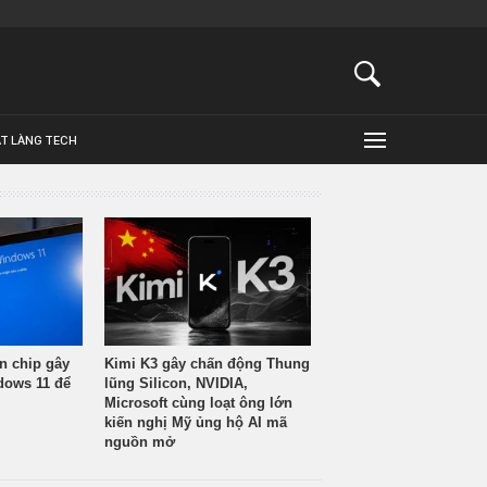
ẬT LÀNG TECH
n chip gây
Kimi K3 gây chấn động Thung
ndows 11 để
lũng Silicon, NVIDIA,
Microsoft cùng loạt ông lớn
kiến nghị Mỹ ủng hộ AI mã
nguồn mở