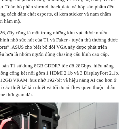
o. Toàn bộ phần shroud, backplate và hộp sản phẩm đều
ng cách đậm chất esports, đi kèm sticker và nam châm
ời hâm mộ.
26, đây cũng là một trong những khu vực được nhiều
hình nhờ sức hút của T1 và Faker - tuyển thủ thường được
orts”. ASUS cho biết bộ đôi VGA này được phát triển
ều hơn là nhóm người dùng chasing cấu hình cao cấp.
n bản T1 sử dụng 8GB GDDR7 tốc độ 28Gbps, hiệu năng
ống cổng kết nối gồm 1 HDMI 2.1b và 3 DisplayPort 2.1b.
 12GB VRAM, bus nhớ 192-bit và hiệu năng AI cao hơn ở
các thiết kế tản nhiệt và tối ưu airflow quen thuộc nhằm
e thời gian dài.