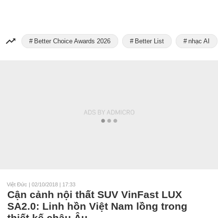
Better Choice Awards 2026
Better List
nhạc AI
Việt Đức
|
02/10/2018 | 17:33
Cận cảnh nội thất SUV VinFast LUX
SA2.0: Linh hồn Việt Nam lồng trong
thiết kế châu Âu