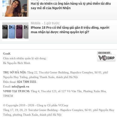
Hai lý do khiến cả ông bán hàng và tỷ phú thiên tài đều
say mê dì của Người Nhện
Mobile - 1 giờ trước
IPhone 18 Pro có thể tăng giá gần 8 triệu đồng, người
mua nhận lại được những quyền lợi gì?
GenK
Chịu trách nhiệm quản lý nội dung:
Bà Nguyễn Bích Minh
TRỤ SỞ HÀ NỘI:
Tầng 22, Tòa nhà Center Building, Hapulico Complex, Số 01, phố
Nguyễn Huy Tưởng, phường Thanh Xuân, thành phố Hà Nội
Điện thoại:
024 7309 5555
.
Email:
info@genk.vn
VPĐD TẠI TP.HCM:
Tầng 4, Tòa nhà 123, số 127 Võ Văn Tần, Phường Xuân Hòa,
TPHCM
© Copyright 2010 - 2026 - Công ty Cổ phần VCCorp
Tầng 17, 19, 20, 21 Toà nhà Center Building - Hapulico Complex, Số 01, phố Nguyễn Huy
Tưởng, phường Thanh Xuân, thành phố Hà Nội