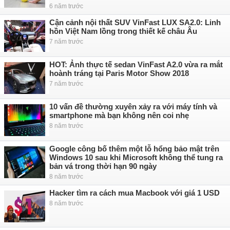
6 năm trước
Cận cảnh nội thất SUV VinFast LUX SA2.0: Linh
hồn Việt Nam lồng trong thiết kế châu Âu
7 năm trước
HOT: Ảnh thực tế sedan VinFast A2.0 vừa ra mắt
hoành tráng tại Paris Motor Show 2018
7 năm trước
10 vấn đề thường xuyên xảy ra với máy tính và
smartphone mà bạn không nên coi nhẹ
8 năm trước
Google công bố thêm một lỗ hổng bảo mật trên
Windows 10 sau khi Microsoft không thể tung ra
bản vá trong thời hạn 90 ngày
8 năm trước
Hacker tìm ra cách mua Macbook với giá 1 USD
8 năm trước