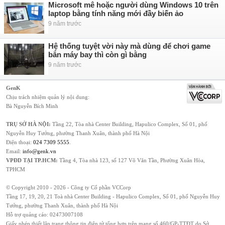
Microsoft mê hoặc người dùng Windows 10 trên
laptop bằng tính năng mới đầy biến ảo
9 năm trước
Hệ thống tuyệt vời này mà dùng để chơi game
bắn máy bay thì còn gì bằng
9 năm trước
GenK
Chịu trách nhiệm quản lý nội dung:
Bà Nguyễn Bích Minh
TRỤ SỞ HÀ NỘI:
Tầng 22, Tòa nhà Center Building, Hapulico Complex, Số 01, phố
Nguyễn Huy Tưởng, phường Thanh Xuân, thành phố Hà Nội
Điện thoại:
024 7309 5555
.
Email:
info@genk.vn
VPĐD TẠI TP.HCM:
Tầng 4, Tòa nhà 123, số 127 Võ Văn Tần, Phường Xuân Hòa,
TPHCM
© Copyright 2010 - 2026 - Công ty Cổ phần VCCorp
Tầng 17, 19, 20, 21 Toà nhà Center Building - Hapulico Complex, Số 01, phố Nguyễn Huy
Tưởng, phường Thanh Xuân, thành phố Hà Nội
Hỗ trợ quảng cáo:
02473007108
Giấy phép thiết lập trang thông tin điện tử tổng hợp trên mạng số 460/GP-TTĐT do Sở