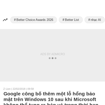
Better Choice Awards 2026
Better List
nhạc AI
Z-Lion
|
22/02/2018 | 09:58
Google công bố thêm một lỗ hổng bảo
mật trên Windows 10 sau khi Microsoft
không thể tung ra bản vá trong thời hạn