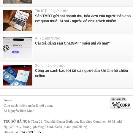
Tin ICT - 2 giờ trước
Sàn TMĐT gửi sai doanh thu, hóa đơn của người bán cho
cơ quan thuế: Ai sai - người đó chịu trách nhiệm
AI - 2 giờ trước
Cái giá đằng sau ChatGPT "miễn phí vô hạn"
Sống - 2 giờ trước
Công an cảnh báo tới tất cả người dân khi làm hộ chiếu
online
GenK
Chịu trách nhiệm quản lý nội dung:
Bà Nguyễn Bích Minh
TRỤ SỞ HÀ NỘI:
Tầng 22, Tòa nhà Center Building, Hapulico Complex, Số 01, phố
Nguyễn Huy Tưởng, phường Thanh Xuân, thành phố Hà Nội
Điện thoại:
024 7309 5555
.