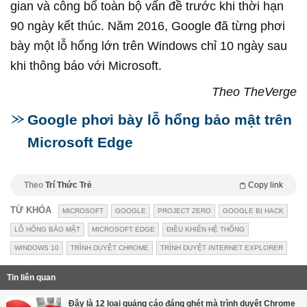
gian và công bố toàn bộ vấn đề trước khi thời hạn
90 ngày kết thúc. Năm 2016, Google đã từng phơi
bày một lỗ hổng lớn trên Windows chỉ 10 ngày sau
khi thông báo với Microsoft.
Theo TheVerge
Google phơi bày lỗ hổng bảo mật trên
Microsoft Edge
Theo
Trí Thức Trẻ
Copy link
TỪ KHÓA
MICROSOFT
GOOGLE
PROJECT ZERO
GOOGLE BỊ HACK
LỖ HỔNG BẢO MẬT
MICROSOFT EDGE
ĐIỀU KHIỂN HỆ THỐNG
WINDOWS 10
TRÌNH DUYỆT CHROME
TRÌNH DUYỆT INTERNET EXPLORER
Tin liên quan
Đây là 12 loại quảng cáo đáng ghét mà trình duyệt Chrome