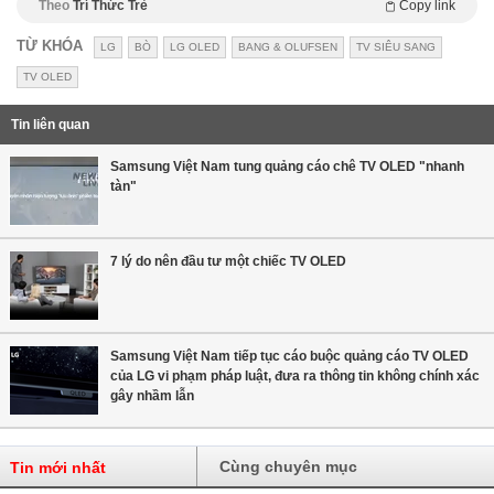
Theo
Trí Thức Trẻ
Copy link
TỪ KHÓA
LG
BÒ
LG OLED
BANG & OLUFSEN
TV SIÊU SANG
TV OLED
Tin liên quan
Samsung Việt Nam tung quảng cáo chê TV OLED "nhanh
tàn"
7 lý do nên đầu tư một chiếc TV OLED
Samsung Việt Nam tiếp tục cáo buộc quảng cáo TV OLED
của LG vi phạm pháp luật, đưa ra thông tin không chính xác
gây nhầm lẫn
Cùng chuyên mục
Tin mới nhất