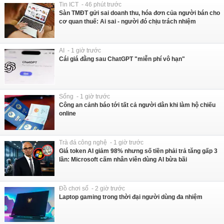
Tin ICT - 46 phút trước
Sàn TMĐT gửi sai doanh thu, hóa đơn của người bán cho
cơ quan thuế: Ai sai - người đó chịu trách nhiệm
AI - 1 giờ trước
Cái giá đằng sau ChatGPT "miễn phí vô hạn"
Sống - 1 giờ trước
Công an cảnh báo tới tất cả người dân khi làm hộ chiếu
online
Trà đá công nghệ - 1 giờ trước
Giá token AI giảm 98% nhưng số tiền phải trả tăng gấp 3
lần: Microsoft cấm nhân viên dùng AI bừa bãi
Đồ chơi số - 2 giờ trước
Laptop gaming trong thời đại người dùng đa nhiệm