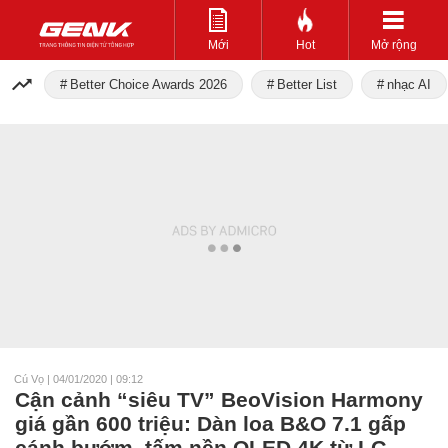
Mới
Hot
Mở rộng
Better Choice Awards 2026
Better List
nhạc AI
Cú Vọ
|
04/01/2020 | 09:12
Cận cảnh “siêu TV” BeoVision Harmony
giá gần 600 triệu: Dàn loa B&O 7.1 gấp
cánh bướm, tấm nền OLED 4K từ LG,