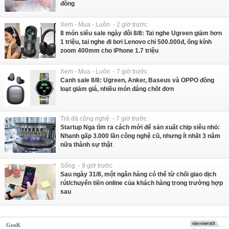
đồng
Xem - Mua - Luôn - 2 giờ trước
8 món siêu sale ngày đôi 8/8: Tai nghe Ugreen giảm hơn
1 triệu, tai nghe đi bơi Lenovo chỉ 500.000đ, ống kính
zoom 400mm cho iPhone 1.7 triệu
Xem - Mua - Luôn - 7 giờ trước
Canh sale 8/8: Ugreen, Anker, Baseus và OPPO đồng
loạt giảm giá, nhiều món đáng chốt đơn
Trà đá công nghệ - 7 giờ trước
Startup Nga tìm ra cách mới để sản xuất chip siêu nhỏ:
Nhanh gấp 3.000 lần công nghệ cũ, nhưng ít nhất 3 năm
nữa thành sự thật
Sống - 9 giờ trước
Sau ngày 31/8, một ngân hàng có thể từ chối giao dịch
rút/chuyển tiền online của khách hàng trong trường hợp
sau
GenK