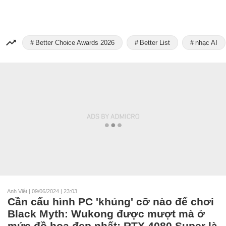
Better Choice Awards 2026
Better List
nhạc AI
Anh Việt
|
09/06/2024 | 23:03
Cần cấu hình PC 'khủng' cỡ nào để chơi
Black Myth: Wukong được mượt mà ở
mức đồ họa đẹp nhất: RTX 4080 Super là