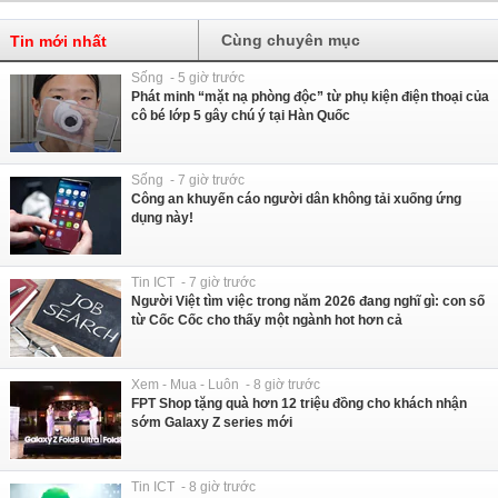
Cùng chuyên mục
Tin mới nhất
Sống - 5 giờ trước
Phát minh “mặt nạ phòng độc” từ phụ kiện điện thoại của
cô bé lớp 5 gây chú ý tại Hàn Quốc
Sống - 7 giờ trước
Công an khuyến cáo người dân không tải xuống ứng
dụng này!
Tin ICT - 7 giờ trước
Người Việt tìm việc trong năm 2026 đang nghĩ gì: con số
từ Cốc Cốc cho thấy một ngành hot hơn cả
Xem - Mua - Luôn - 8 giờ trước
FPT Shop tặng quà hơn 12 triệu đồng cho khách nhận
sớm Galaxy Z series mới
Tin ICT - 8 giờ trước