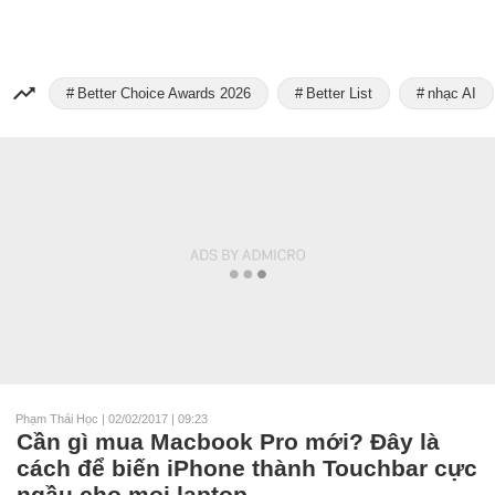
Better Choice Awards 2026
Better List
nhạc AI
Phạm Thái Học
|
02/02/2017 | 09:23
Cần gì mua Macbook Pro mới? Đây là
cách để biến iPhone thành Touchbar cực
ngầu cho mọi laptop