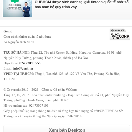
CUBHCM được vinh danh tại giải fintech quốc tế nhờ số
hóa toàn bộ quy trình vay
GenK
Chịu trách nhiệm quản lý nội dung:
Bà Nguyễn Bích Minh
TRỤ SỞ HÀ NỘI:
Tầng 22, Tòa nhà Center Building, Hapulico Complex, Số 01, phố
Nguyễn Huy Tưởng, phường Thanh Xuân, thành phố Hà Nội
Điện thoại:
024 7309 5555
.
Email:
info@genk.vn
VPĐD TẠI TP.HCM:
Tầng 4, Tòa nhà 123, số 127 Võ Văn Tần, Phường Xuân Hòa,
TPHCM
© Copyright 2010 - 2026 - Công ty Cổ phần VCCorp
Tầng 17, 19, 20, 21 Toà nhà Center Building - Hapulico Complex, Số 01, phố Nguyễn Huy
Tưởng, phường Thanh Xuân, thành phố Hà Nội
Hỗ trợ quảng cáo:
02473007108
Giấy phép thiết lập trang thông tin điện tử tổng hợp trên mạng số 460/GP-TTĐT do Sở
Thông tin và Truyền thông Hà Nội cấp ngày 03/02/2016
Xem bản Desktop