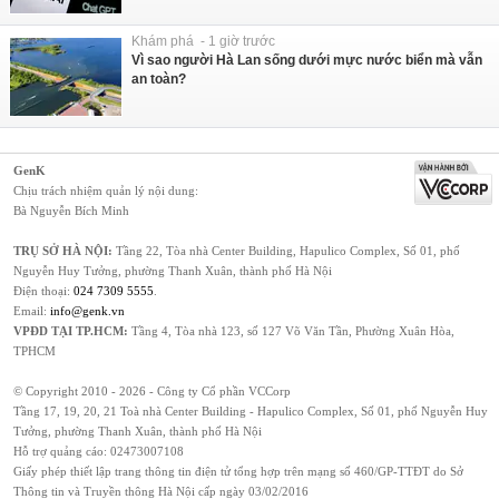
Khám phá - 1 giờ trước
Vì sao người Hà Lan sống dưới mực nước biển mà vẫn
an toàn?
GenK
Chịu trách nhiệm quản lý nội dung:
Bà Nguyễn Bích Minh
TRỤ SỞ HÀ NỘI:
Tầng 22, Tòa nhà Center Building, Hapulico Complex, Số 01, phố
Nguyễn Huy Tưởng, phường Thanh Xuân, thành phố Hà Nội
Điện thoại:
024 7309 5555
.
Email:
info@genk.vn
VPĐD TẠI TP.HCM:
Tầng 4, Tòa nhà 123, số 127 Võ Văn Tần, Phường Xuân Hòa,
TPHCM
© Copyright 2010 - 2026 - Công ty Cổ phần VCCorp
Tầng 17, 19, 20, 21 Toà nhà Center Building - Hapulico Complex, Số 01, phố Nguyễn Huy
Tưởng, phường Thanh Xuân, thành phố Hà Nội
Hỗ trợ quảng cáo:
02473007108
Giấy phép thiết lập trang thông tin điện tử tổng hợp trên mạng số 460/GP-TTĐT do Sở
Thông tin và Truyền thông Hà Nội cấp ngày 03/02/2016