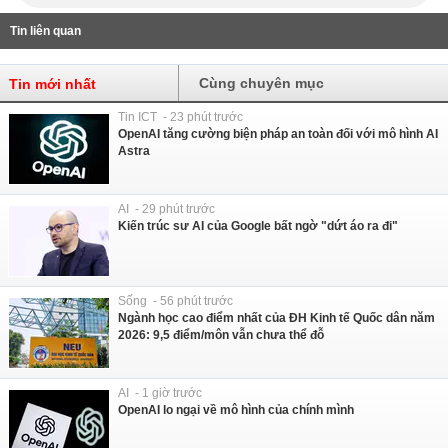
Tin liên quan
Cùng chuyên mục
Tin mới nhất
Tin ICT - 23 phút trước
OpenAI tăng cường biện pháp an toàn đối với mô hình AI
Astra
AI - 29 phút trước
Kiến trúc sư AI của Google bất ngờ "dứt áo ra đi"
Sống - 56 phút trước
Ngành học cao điểm nhất của ĐH Kinh tế Quốc dân năm
2026: 9,5 điểm/môn vẫn chưa thể đỗ
AI - 1 giờ trước
OpenAI lo ngại về mô hình của chính mình