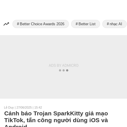
Better Choice Awards 2026
Better List
nhạc AI
Lê Duy
|
27/06/2025 | 15:42
Cảnh báo Trojan SparkKitty giả mạo
TikTok, tấn công người dùng iOS và
Android