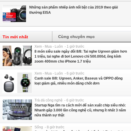
Những sản phẩm nhiếp ảnh nổi bật của 2019 theo giải
thưởng EISA
Cùng chuyên mục
Tin mới nhất
Xem - Mua - Luôn - 1 giờ trước
8 món siêu sale ngày đôi 8/8: Tai nghe Ugreen giảm hơn
1 triệu, tai nghe đi bơi Lenovo chỉ 500.000đ, ống kính
zoom 400mm cho iPhone 1.7 triệu
Xem - Mua - Luôn - 6 giờ trước
Canh sale 8/8: Ugreen, Anker, Baseus và OPPO đồng
loạt giảm giá, nhiều món đáng chốt đơn
Trà đá công nghệ - 6 giờ trước
Startup Nga tìm ra cách mới để sản xuất chip siêu nhỏ:
Nhanh gấp 3.000 lần công nghệ cũ, nhưng ít nhất 3 năm
nữa thành sự thật
Sống - 8 giờ trước