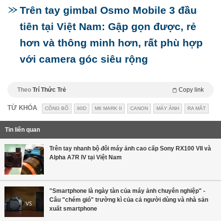
Trên tay gimbal Osmo Mobile 3 đầu
tiên tại Việt Nam: Gập gọn được, rẻ
hơn và thông minh hơn, rất phù hợp
với camera góc siêu rộng
Theo
Trí Thức Trẻ
Copy link
TỪ KHÓA
CÔNG BỐ
90D
M6 MARK II
CANON
MÁY ẢNH
RA MẮT
Tin liên quan
Trên tay nhanh bộ đôi máy ảnh cao cấp Sony RX100 VII và
Alpha A7R IV tại Việt Nam
"Smartphone là ngày tàn của máy ảnh chuyên nghiệp" -
Câu "chém gió" trường kì của cả người dùng và nhà sản
xuất smartphone