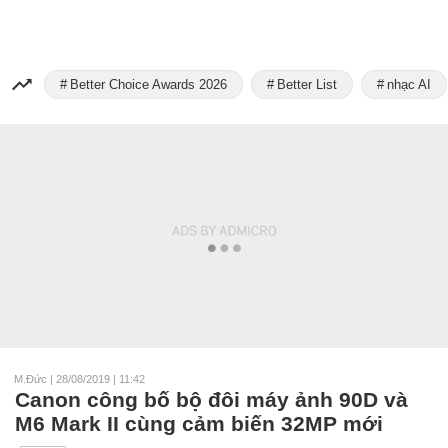
Better Choice Awards 2026
Better List
nhạc AI
M.Đức
|
28/08/2019 | 11:42
Canon công bố bộ đôi máy ảnh 90D và
M6 Mark II cùng cảm biến 32MP mới