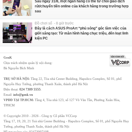
Sau ngày 31/8, một ngân hàng có thể từ chối giao dịch
rút/chuyển tiền online của khách hàng trong trường hợp
sau
Đồ chơi số - 8 giờ trước
Đây là cách ASUS ProArt “phủ sóng” góc làm việc của
giới sáng tạo: Từ màn hình hàng chục triệu, đến loạt linh
kiện PC
GenK
Chịu trách nhiệm quản lý nội dung:
Bà Nguyễn Bích Minh
TRỤ SỞ HÀ NỘI:
Tầng 22, Tòa nhà Center Building, Hapulico Complex, Số 01, phố
Nguyễn Huy Tưởng, phường Thanh Xuân, thành phố Hà Nội
Điện thoại:
024 7309 5555
.
Email:
info@genk.vn
VPĐD TẠI TP.HCM:
Tầng 4, Tòa nhà 123, số 127 Võ Văn Tần, Phường Xuân Hòa,
TPHCM
© Copyright 2010 - 2026 - Công ty Cổ phần VCCorp
Tầng 17, 19, 20, 21 Toà nhà Center Building - Hapulico Complex, Số 01, phố Nguyễn Huy
Tưởng, phường Thanh Xuân, thành phố Hà Nội
Hỗ trợ quảng cáo:
02473007108