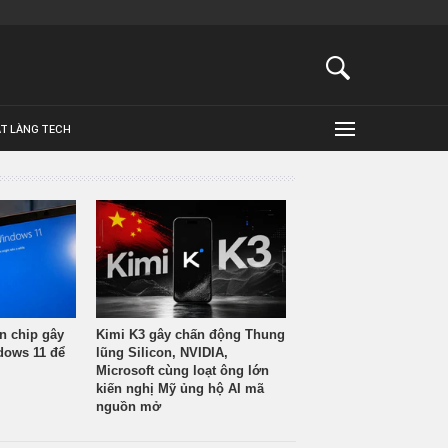
ẬT LÀNG TECH
n chip gây
Kimi K3 gây chấn động Thung
ndows 11 để
lũng Silicon, NVIDIA,
Microsoft cùng loạt ông lớn
kiến nghị Mỹ ủng hộ AI mã
nguồn mở