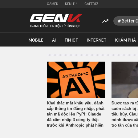
GAMEK
KENH14
CAFEBIZ
Better 
MOBILE
AI
TIN ICT
INTERNET
KHÁM PHÁ
Khai thác mật khẩu yếu, đánh
Được tạo ra t
cắp thông tin đăng nhập, phát
cuốn sách bị 
tán mã độc lên PyPI: Claude
tiêu hủy, Cla
đã xâm nhập 3 công ty thật
mình được xâ
trước khi Anthropic phát hiện
tro tàn của th