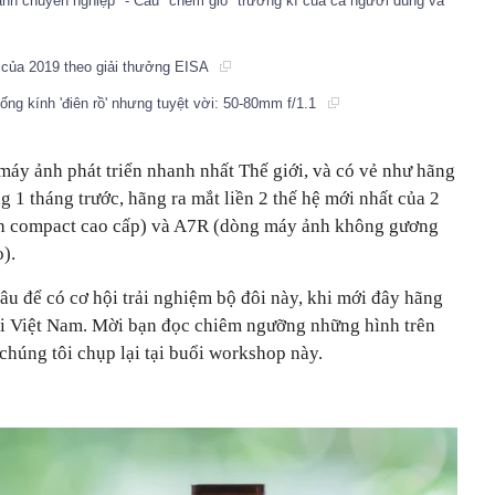
nh chuyên nghiệp" - Câu "chém gió" trường kì của cả người dùng và
 của 2019 theo giải thưởng EISA
ống kính 'điên rồ' nhưng tuyệt vời: 50-80mm f/1.1
máy ảnh phát triển nhanh nhất Thế giới, và có vẻ như hãng
1 tháng trước, hãng ra mắt liền 2 thế hệ mới nhất của 2
 compact cao cấp) và A7R (dòng máy ảnh không gương
o).
âu để có cơ hội trải nghiệm bộ đôi này, khi mới đây hãng
ại Việt Nam. Mời bạn đọc chiêm ngưỡng những hình trên
húng tôi chụp lại tại buổi workshop này.