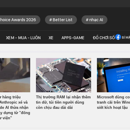
Choice Awards 2026
Better List
nhạc AI
XEM - MUA - LUÔN
XE
APPS-GAME
ĐỒ CHƠI SỐ
BÍ M
ừ hàng triệu
Thị trường RAM lại nhận thêm
Microsoft dùng co
Anthropic xé và
tin dữ, túi tiền người dùng
tranh cãi trên Wi
ude AI thừa nhận
còn chịu đau dài dài
siết kích hoạt lậu
y dựng từ "đống
ư viện"