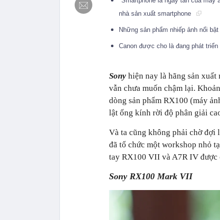
"Smartphone là ngày tàn của máy ả
nhà sản xuất smartphone
Những sản phẩm nhiếp ảnh nổi bật
Canon được cho là đang phát triển 
Sony
hiện nay là hãng sản xuất 
vẫn chưa muốn chậm lại. Khoảng 
dòng sản phẩm RX100 (máy ảnh
lật ống kính rời độ phân giải ca
Và ta cũng không phải chờ đợi l
đã tổ chức một workshop nhỏ t
tay RX100 VII và A7R IV được c
Sony RX100 Mark VII