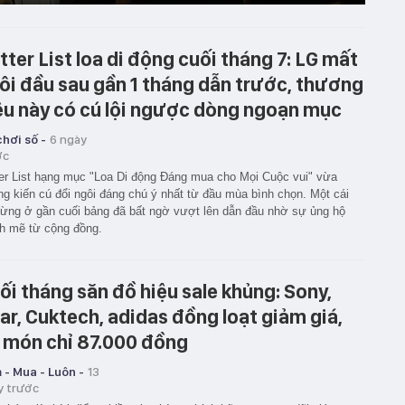
tter List loa di động cuối tháng 7: LG mất
ôi đầu sau gần 1 tháng dẫn trước, thương
ệu này có cú lội ngược dòng ngoạn mục
hơi số -
6 ngày
ớc
er List hạng mục "Loa Di động Đáng mua cho Mọi Cuộc vui" vừa
g kiến cú đổi ngôi đáng chú ý nhất từ đầu mùa bình chọn. Một cái
từng ở gần cuối bảng đã bất ngờ vượt lên dẫn đầu nhờ sự ủng hộ
h mẽ từ cộng đồng.
ối tháng săn đồ hiệu sale khủng: Sony,
ar, Cuktech, adidas đồng loạt giảm giá,
 món chỉ 87.000 đồng
 - Mua - Luôn -
13
y trước