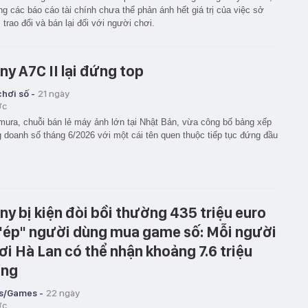
g các báo cáo tài chính chưa thể phản ánh hết giá trị của việc sở
 trao đổi và bán lại đối với người chơi.
ny A7C II lại đứng top
hơi số -
21 ngày
ớc
mura, chuỗi bán lẻ máy ảnh lớn tại Nhật Bản, vừa công bố bảng xếp
 doanh số tháng 6/2026 với một cái tên quen thuộc tiếp tục đứng đầu
ny bị kiện đòi bồi thường 435 triệu euro
 "ép" người dùng mua game số: Mỗi người
ơi Hà Lan có thể nhận khoảng 7.6 triệu
ng
s/Games -
22 ngày
ớc