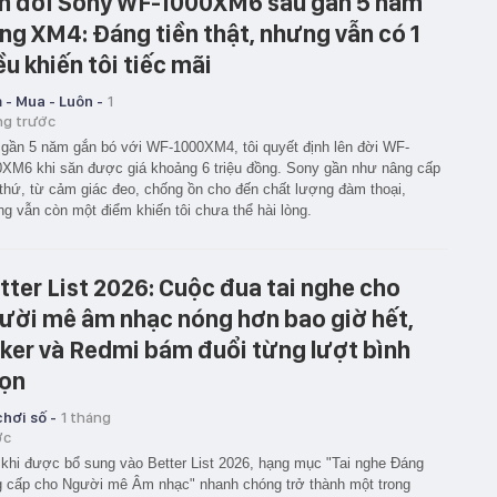
n đời Sony WF-1000XM6 sau gần 5 năm
ng XM4: Đáng tiền thật, nhưng vẫn có 1
ều khiến tôi tiếc mãi
 - Mua - Luôn -
1
ng trước
gần 5 năm gắn bó với WF-1000XM4, tôi quyết định lên đời WF-
XM6 khi săn được giá khoảng 6 triệu đồng. Sony gần như nâng cấp
thứ, từ cảm giác đeo, chống ồn cho đến chất lượng đàm thoại,
g vẫn còn một điểm khiến tôi chưa thể hài lòng.
tter List 2026: Cuộc đua tai nghe cho
ười mê âm nhạc nóng hơn bao giờ hết,
ker và Redmi bám đuổi từng lượt bình
ọn
hơi số -
1 tháng
ớc
khi được bổ sung vào Better List 2026, hạng mục "Tai nghe Đáng
 cấp cho Người mê Âm nhạc" nhanh chóng trở thành một trong