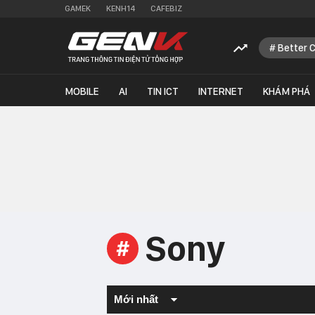
GAMEK
KENH14
CAFEBIZ
Better 
MOBILE
AI
TIN ICT
INTERNET
KHÁM PHÁ
Sony
#
Mới nhất