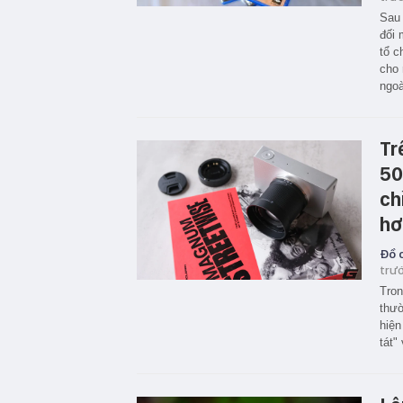
Sau 
đối 
tổ c
cho 
ngoà
Tr
50
ch
hơ
Đồ c
trư
Tron
thườ
hiện
tát"