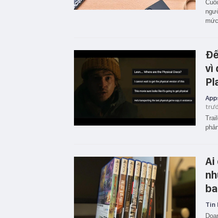
Cuối
ngườ
mức 
Đế
vì
Pl
App
trư
Trai
phản
Ai
nh
ba
Tin 
Doan