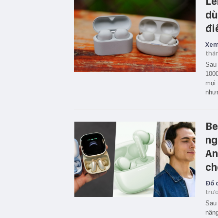
Lê
dù
đi
Xem
thá
Sau 
1000
mọi 
nhưn
Be
ng
An
ch
Đồ c
trư
Sau 
nâng