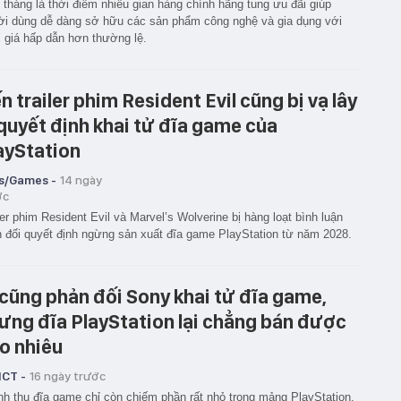
 tháng là thời điểm nhiều gian hàng chính hãng tung ưu đãi giúp
i dùng dễ dàng sở hữu các sản phẩm công nghệ và gia dụng với
giá hấp dẫn hơn thường lệ.
n trailer phim Resident Evil cũng bị vạ lây
 quyết định khai tử đĩa game của
ayStation
s/Games -
14 ngày
ớc
ler phim Resident Evil và Marvel’s Wolverine bị hàng loạt bình luận
 đối quyết định ngừng sản xuất đĩa game PlayStation từ năm 2028.
 cũng phản đối Sony khai tử đĩa game,
ưng đĩa PlayStation lại chẳng bán được
o nhiêu
ICT -
16 ngày trước
h thu đĩa game chỉ còn chiếm phần rất nhỏ trong mảng PlayStation,