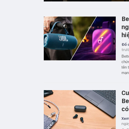
Be
ng
hi
Đồ c
trư
Bett
chứn
tên 
mạn
Cu
Be
có
Xem
ngà