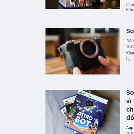
nhưn
hữu,
So
Đồ c
trư
Kita
hạng
So
vì
ch
đồ
App
trư