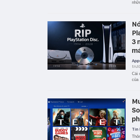
nhữn
Nó
Pl
3 
má
App
trư
Cái 
của 
Mu
So
ph
Tin 
Thôn