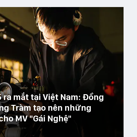
 ra mắt tại Việt Nam: Đồng
ng Tràm tạo nên những
cho MV "Gái Nghệ"