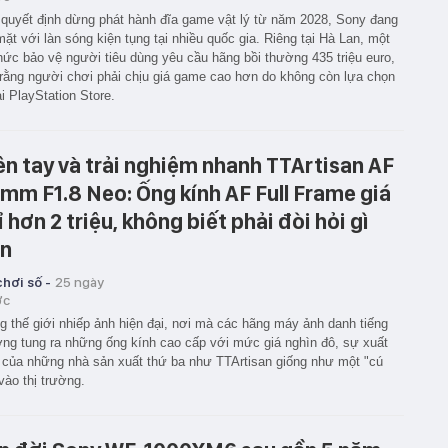
quyết định dừng phát hành đĩa game vật lý từ năm 2028, Sony đang
mặt với làn sóng kiện tụng tại nhiều quốc gia. Riêng tại Hà Lan, một
hức bảo vệ người tiêu dùng yêu cầu hãng bồi thường 435 triệu euro,
rằng người chơi phải chịu giá game cao hơn do không còn lựa chọn
i PlayStation Store.
ên tay và trải nghiệm nhanh TTArtisan AF
mm F1.8 Neo: Ống kính AF Full Frame giá
ỉ hơn 2 triệu, không biết phải đòi hỏi gì
n
hơi số -
25 ngày
ớc
g thế giới nhiếp ảnh hiện đại, nơi mà các hãng máy ảnh danh tiếng
ng tung ra những ống kính cao cấp với mức giá nghìn đô, sự xuất
 của những nhà sản xuất thứ ba như TTArtisan giống như một "cú
 vào thị trường.