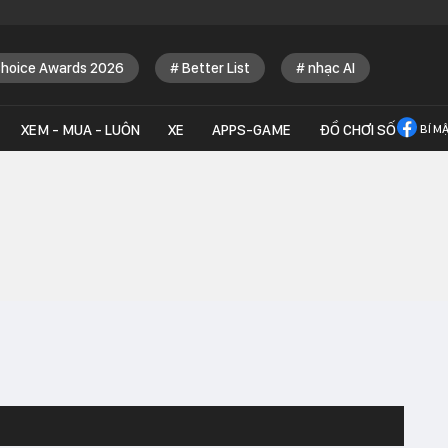
Choice Awards 2026
Better List
nhạc AI
XEM - MUA - LUÔN
XE
APPS-GAME
ĐỒ CHƠI SỐ
BÍ M