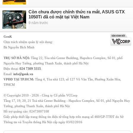
Còn chưa được chính thức ra mắt, ASUS GTX
1050Ti đã có mặt tại Việt Nam
9 năm trước
GenK
Chịu trách nhiệm quản lý nội dung:
Bà Nguyễn Bích Minh
TRỤ SỞ HÀ NỘI:
Tầng 22, Tòa nhà Center Building, Hapulico Complex, Số 01, phố
Nguyễn Huy Tưởng, phường Thanh Xuân, thành phố Hà Nội
Điện thoại:
024 7309 5555
.
Email:
info@genk.vn
VPĐD TẠI TP.HCM:
Tầng 4, Tòa nhà 123, số 127 Võ Văn Tần, Phường Xuân Hòa,
TPHCM
© Copyright 2010 - 2026 - Công ty Cổ phần VCCorp
Tầng 17, 19, 20, 21 Toà nhà Center Building - Hapulico Complex, Số 01, phố Nguyễn Huy
Tưởng, phường Thanh Xuân, thành phố Hà Nội
Hỗ trợ quảng cáo:
02473007108
Giấy phép thiết lập trang thông tin điện tử tổng hợp trên mạng số 460/GP-TTĐT do Sở
Thông tin và Truyền thông Hà Nội cấp ngày 03/02/2016