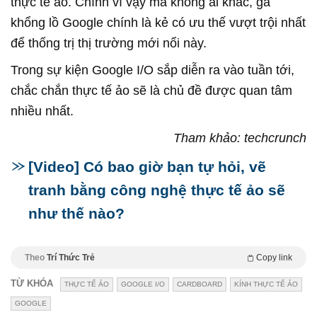
thực tế ảo. Chính vì vậy mà không ai khác, gã
khổng lồ Google chính là kẻ có ưu thế vượt trội nhất
để thống trị thị trường mới nổi này.
Trong sự kiện Google I/O sắp diễn ra vào tuần tới,
chắc chắn thực tế ảo sẽ là chủ đề được quan tâm
nhiều nhất.
Tham khảo: techcrunch
[Video] Có bao giờ bạn tự hỏi, vẽ
tranh bằng công nghệ thực tế ảo sẽ
như thế nào?
Theo
Trí Thức Trẻ
Copy link
TỪ KHÓA
THỰC TẾ ẢO
GOOGLE I/O
CARDBOARD
KÍNH THỰC TẾ ẢO
GOOGLE