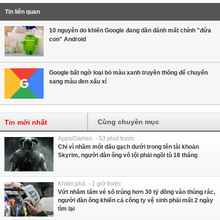
Tin liên quan
10 nguyên do khiến Google đang dần đánh mất chính "đứa
con" Android
Google bất ngờ loại bỏ màu xanh truyền thống để chuyển
sang màu đen xấu xí
Cùng chuyên mục
Tin mới nhất
Apps/Games - 53 phút trước
Chỉ vì nhầm một dấu gạch dưới trong tên tài khoản
Skyrim, người đàn ông vô tội phải ngồi tù 18 tháng
Khám phá - 1 giờ trước
Vứt nhầm tấm vé số trúng hơn 30 tỷ đồng vào thùng rác,
người đàn ông khiến cả công ty vệ sinh phải mất 2 ngày
tìm lại