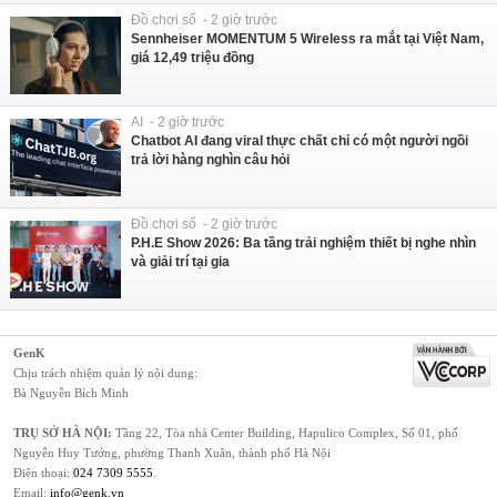
Đồ chơi số - 2 giờ trước
Sennheiser MOMENTUM 5 Wireless ra mắt tại Việt Nam,
giá 12,49 triệu đồng
AI - 2 giờ trước
Chatbot AI đang viral thực chất chỉ có một người ngồi
trả lời hàng nghìn câu hỏi
Đồ chơi số - 2 giờ trước
P.H.E Show 2026: Ba tầng trải nghiệm thiết bị nghe nhìn
và giải trí tại gia
GenK
Chịu trách nhiệm quản lý nội dung:
Bà Nguyễn Bích Minh
TRỤ SỞ HÀ NỘI:
Tầng 22, Tòa nhà Center Building, Hapulico Complex, Số 01, phố
Nguyễn Huy Tưởng, phường Thanh Xuân, thành phố Hà Nội
Điện thoại:
024 7309 5555
.
Email:
info@genk.vn