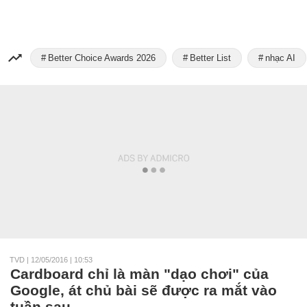
Better Choice Awards 2026
Better List
nhạc AI
TVD
|
12/05/2016 | 10:53
Cardboard chỉ là màn "dạo chơi" của
Google, át chủ bài sẽ được ra mắt vào
tuần sau