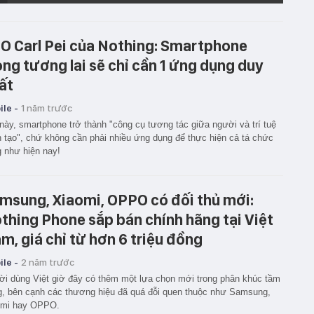
O Carl Pei của Nothing: Smartphone
ong tương lai sẽ chỉ cần 1 ứng dụng duy
ất
le -
1 năm trước
này, smartphone trở thành "công cụ tương tác giữa người và trí tuệ
 tạo", chứ không cần phải nhiều ứng dụng để thực hiện cả tá chức
 như hiện nay!
msung, Xiaomi, OPPO có đối thủ mới:
thing Phone sắp bán chính hãng tại Việt
m, giá chỉ từ hơn 6 triệu đồng
le -
2 năm trước
i dùng Việt giờ đây có thêm một lựa chọn mới trong phân khúc tầm
g, bên cạnh các thương hiệu đã quá đỗi quen thuộc như Samsung,
omi hay OPPO.