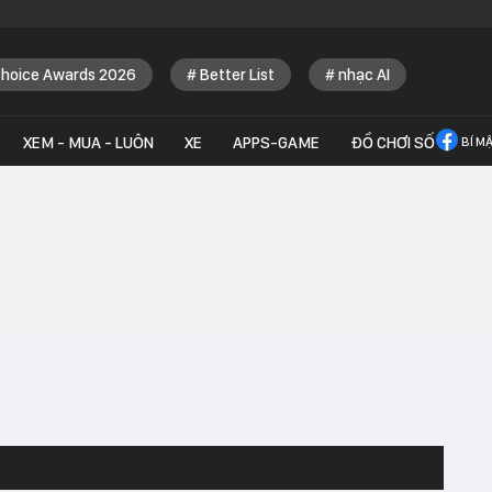
Choice Awards 2026
Better List
nhạc AI
XEM - MUA - LUÔN
XE
APPS-GAME
ĐỒ CHƠI SỐ
BÍ M