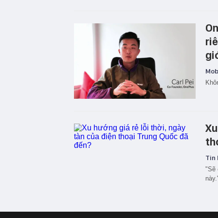
On
ri
gi
Mobi
Khôn
Xu
th
Tin 
"Sẽ 
này.