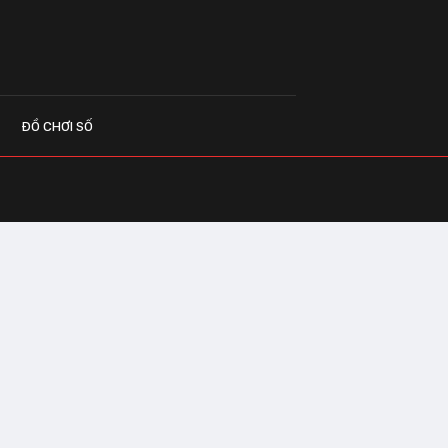
ĐỒ CHƠI SỐ
G CÁO
o.vn
 Center Building - Hapulico Complex, Số
, phường Thanh Xuân, thành phố Hà Nội