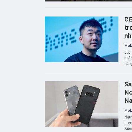
CE
tr
nh
Mobi
Lúc 
nhân
năng
Sa
No
Na
Mobi
Ngườ
trun
Xia