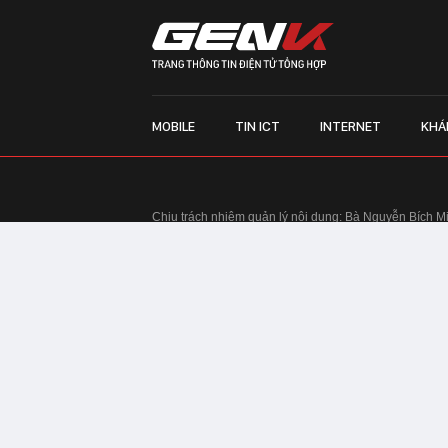
MOBILE
TIN ICT
INTERNET
KHÁ
Chịu trách nhiệm quản lý nội dung: Bà Nguyễn Bích M
TRỤ SỞ HÀ NỘI:
Tầng 22, Tòa nhà Center Building, 
Huy Tưởng, phường Thanh Xuân, thành phố Hà Nội
Điện thoại: 024 7309 5555.
Email:
info@genk.vn
VPĐD TẠI TP.HCM:
Tầng 4, Tòa nhà 123, số 127 Võ
© Copyright 2010 - 2026 - Công ty Cổ phần VCCorp
Tầng 17, 19, 20, 21 Toà nhà Center Building - Hapul
Tưởng, phường Thanh Xuân, thành phố Hà Nội
Giấy phép thiết lập trang thông tin điện tử tổng hợp
tin và Truyền thông Hà Nội cấp ngày 03/02/2016