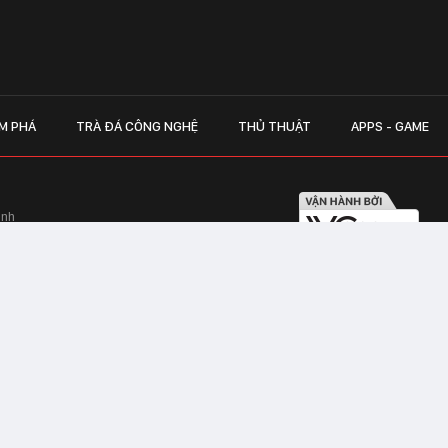
M PHÁ
TRÀ ĐÁ CÔNG NGHỆ
THỦ THUẬT
APPS - GAME
inh
Hapulico Complex, Số 01, phố Nguyễn
LIÊN HỆ QUẢN
 Văn Tần, Phường Xuân Hòa, TPHCM
Hotline hỗ trợ quảng cáo:
ico Complex, Số 01, phố Nguyễn Huy
Email:
giaitrixahoi@admicr
Hỗ trợ & CSKH: Admicro
 trên mạng số 460/GP-TTĐT do Sở Thông
Address: Tầng 20, Tòa nhà
01, phố Nguyễn Huy Tưởng