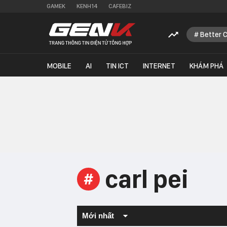
GAMEK
KENH14
CAFEBIZ
Better 
MOBILE
AI
TIN ICT
INTERNET
KHÁM PHÁ
carl pei
#
Mới nhất