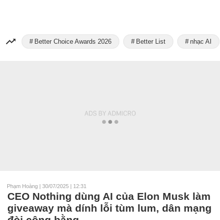
Better Choice Awards 2026
Better List
nhạc AI
Phạm Hoàng
|
30/07/2025 | 12:31
CEO Nothing dùng AI của Elon Musk làm
giveaway mà dính lỗi tùm lum, dân mạng
đòi công bằng