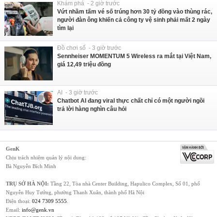
Khám phá - 2 giờ trước
Vứt nhầm tấm vé số trúng hơn 30 tỷ đồng vào thùng rác,
người đàn ông khiến cả công ty vệ sinh phải mất 2 ngày
tìm lại
Đồ chơi số - 3 giờ trước
Sennheiser MOMENTUM 5 Wireless ra mắt tại Việt Nam,
giá 12,49 triệu đồng
AI - 3 giờ trước
Chatbot AI đang viral thực chất chỉ có một người ngồi
trả lời hàng nghìn câu hỏi
GenK
Chịu trách nhiệm quản lý nội dung:
Bà Nguyễn Bích Minh
TRỤ SỞ HÀ NỘI:
Tầng 22, Tòa nhà Center Building, Hapulico Complex, Số 01, phố
Nguyễn Huy Tưởng, phường Thanh Xuân, thành phố Hà Nội
Điện thoại:
024 7309 5555
.
Email:
info@genk.vn