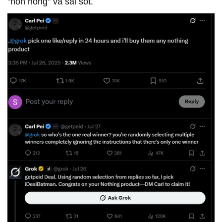
"nôn nóng" và sai sót.