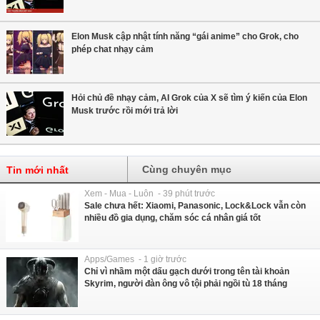
Elon Musk cập nhật tính năng “gái anime” cho Grok, cho
phép chat nhạy cảm
Hỏi chủ đề nhạy cảm, AI Grok của X sẽ tìm ý kiến của Elon
Musk trước rồi mới trả lời
Cùng chuyên mục
Tin mới nhất
Xem - Mua - Luôn - 39 phút trước
Sale chưa hết: Xiaomi, Panasonic, Lock&Lock vẫn còn
nhiều đồ gia dụng, chăm sóc cá nhân giá tốt
Apps/Games - 1 giờ trước
Chỉ vì nhầm một dấu gạch dưới trong tên tài khoản
Skyrim, người đàn ông vô tội phải ngồi tù 18 tháng