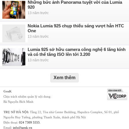
Những bức ảnh Panorama tuyệt vời của Lumia
920
13 năm trước
Nokia Lumia 925 chụp thiếu sáng vượt hẳn HTC
One
13 năm trước
Lumia 925 sở hữu camera công nghệ 6 lăng kính
và có thể tăng ISO lên tới 3.200
13 năm trước
Xem thêm
GenK
Chịu trách nhiệm quản lý nội dung:
Bà Nguyễn Bích Minh
TRỤ SỞ HÀ NỘI:
Tầng 22, Tòa nhà Center Building, Hapulico Complex, Số 01, phố
Nguyễn Huy Tưởng, phường Thanh Xuân, thành phố Hà Nội
Điện thoại:
024 7309 5555
.
Email:
info@genk.vn