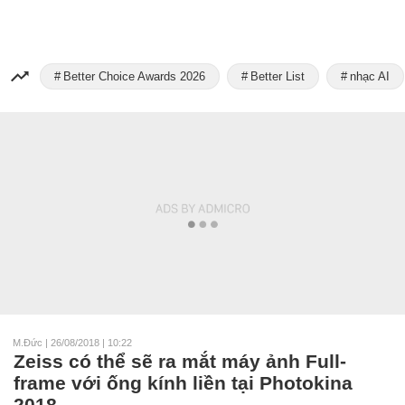
Better Choice Awards 2026
Better List
nhạc AI
M.Đức
|
26/08/2018 | 10:22
Zeiss có thể sẽ ra mắt máy ảnh Full-
frame với ống kính liền tại Photokina
2018