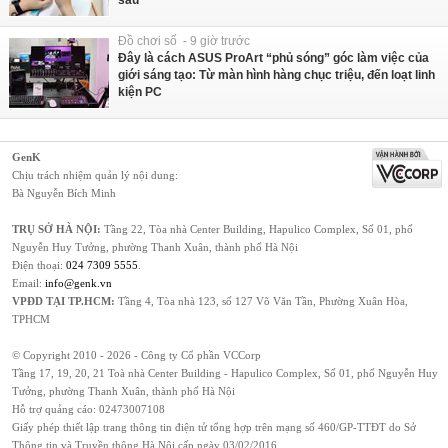
Đồ chơi số - 9 giờ trước
Đây là cách ASUS ProArt “phủ sóng” góc làm việc của
giới sáng tạo: Từ màn hình hàng chục triệu, đến loạt linh
kiện PC
GenK
Chịu trách nhiệm quản lý nội dung:
Bà Nguyễn Bích Minh
TRỤ SỞ HÀ NỘI:
Tầng 22, Tòa nhà Center Building, Hapulico Complex, Số 01, phố
Nguyễn Huy Tưởng, phường Thanh Xuân, thành phố Hà Nội
Điện thoại:
024 7309 5555
.
Email:
info@genk.vn
VPĐD TẠI TP.HCM:
Tầng 4, Tòa nhà 123, số 127 Võ Văn Tần, Phường Xuân Hòa,
TPHCM
© Copyright 2010 - 2026 - Công ty Cổ phần VCCorp
Tầng 17, 19, 20, 21 Toà nhà Center Building - Hapulico Complex, Số 01, phố Nguyễn Huy
Tưởng, phường Thanh Xuân, thành phố Hà Nội
Hỗ trợ quảng cáo:
02473007108
Giấy phép thiết lập trang thông tin điện tử tổng hợp trên mạng số 460/GP-TTĐT do Sở
Thông tin và Truyền thông Hà Nội cấp ngày 03/02/2016