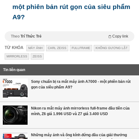
một phiên bản rút gọn của siêu phẩm
A9?
Theo
Trí Thức Trẻ
Copy link
TỪ KHÓA
MÁY ẢNH
CARL ZEISS
FULLFRAME
KHÔNG GƯƠNG LẬT
MIRRORLESS
ZEISS
Tin liên quan
Sony chuẩn bị ra mắt máy ảnh A7000 - một phiên bản rút
gọn của siêu phẩm A9?
Nikon ra mắt máy ảnh mirrorless full-frame đầu tiên của
mình, Z6 giá 1.996 USD và Z7 giá 3.400 USD
Những máy ảnh và ống kính đứng đầu của giải thưởng