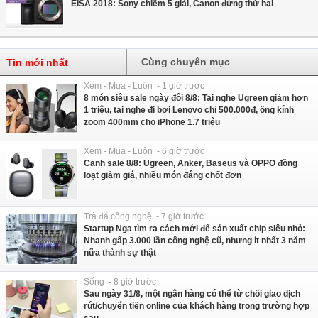
EISA 2018: Sony chiếm 5 giải, Canon đứng thứ hai
Cùng chuyên mục
Tin mới nhất
Xem - Mua - Luôn - 1 giờ trước
8 món siêu sale ngày đôi 8/8: Tai nghe Ugreen giảm hơn
1 triệu, tai nghe đi bơi Lenovo chỉ 500.000đ, ống kính
zoom 400mm cho iPhone 1.7 triệu
Xem - Mua - Luôn - 6 giờ trước
Canh sale 8/8: Ugreen, Anker, Baseus và OPPO đồng
loạt giảm giá, nhiều món đáng chốt đơn
Trà đá công nghệ - 7 giờ trước
Startup Nga tìm ra cách mới để sản xuất chip siêu nhỏ:
Nhanh gấp 3.000 lần công nghệ cũ, nhưng ít nhất 3 năm
nữa thành sự thật
Sống - 8 giờ trước
Sau ngày 31/8, một ngân hàng có thể từ chối giao dịch
rút/chuyển tiền online của khách hàng trong trường hợp
sau