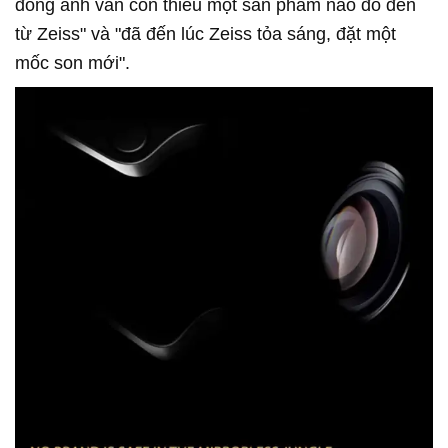
đồng ảnh vẫn còn thiếu một sản phẩm nào đó đến
từ Zeiss" và "đã đến lúc Zeiss tỏa sáng, đặt một
mốc son mới".