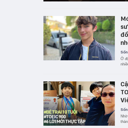
Mớ
sư
đồ
nh
Sốn
Ở độ
nhiề
Cậ
TO
Vi
Sốn
Nhờ 
thàn