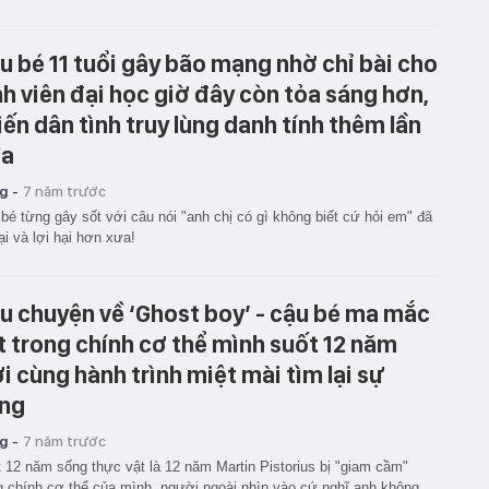
u bé 11 tuổi gây bão mạng nhờ chỉ bài cho
nh viên đại học giờ đây còn tỏa sáng hơn,
iến dân tình truy lùng danh tính thêm lần
a
g -
7 năm trước
bé từng gây sốt với câu nói "anh chị có gì không biết cứ hỏi em" đã
lại và lợi hại hơn xưa!
u chuyện về ‘Ghost boy’ - cậu bé ma mắc
t trong chính cơ thể mình suốt 12 năm
ời cùng hành trình miệt mài tìm lại sự
ng
g -
7 năm trước
 12 năm sống thực vật là 12 năm Martin Pistorius bị "giam cầm"
g chính cơ thể của mình, người ngoài nhìn vào cứ nghĩ anh không