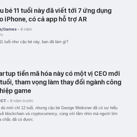
u bé 11 tuổi này đã viết tới 7 ứng dụng
o iPhone, có cả app hỗ trợ AR
s/Games -
8 năm
ớc
11 tuổi như cậu bé này, bạn đã làm gì?
artup tiền mã hóa này có một vị CEO mới
 tuổi, tham vọng làm thay đổi ngành công
hiệp game
ICT -
8 năm trước
dù mới chỉ 12 tuổi, nhưng cậu bé George Weiksner đã có sự hiểu
 về blockchain và cryptocurrency, cùng với tầm nhìn mà người lớn
a chắc đã có được.