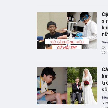
Cậ
si
kh
nữ
Sốn
Cậu 
trở 
Câ
kẹ
tr
số
Sốn
Suốt
tron