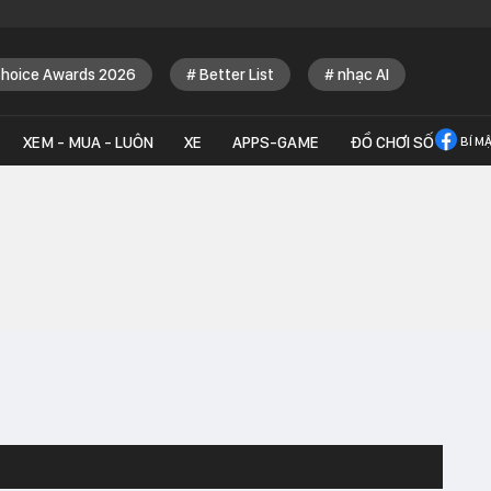
Choice Awards 2026
Better List
nhạc AI
XEM - MUA - LUÔN
XE
APPS-GAME
ĐỒ CHƠI SỐ
BÍ M