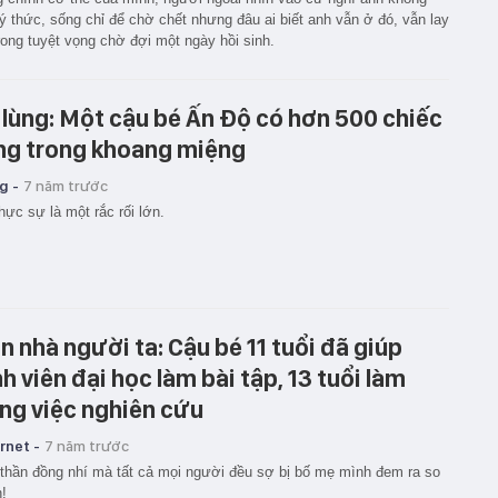
ý thức, sống chỉ để chờ chết nhưng đâu ai biết anh vẫn ở đó, vẫn lay
trong tuyệt vọng chờ đợi một ngày hồi sinh.
 lùng: Một cậu bé Ấn Độ có hơn 500 chiếc
ng trong khoang miệng
g -
7 năm trước
hực sự là một rắc rối lớn.
n nhà người ta: Cậu bé 11 tuổi đã giúp
nh viên đại học làm bài tập, 13 tuổi làm
ng việc nghiên cứu
rnet -
7 năm trước
thần đồng nhí mà tất cả mọi người đều sợ bị bố mẹ mình đem ra so
!