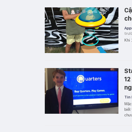
Cậ
ch
App
trư
Khi 
St
12
ng
Tin 
Mặc 
biết
chư