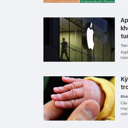
Ap
kh
tu
Tin 
Appl
toàn
Kỳ
tr
Khá
Cậu 
may 
sinh