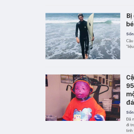
Bị
bé
Sốn
Cậu 
"liệ
Cậ
95
mộ
đá
Sốn
Đã n
đi t
tinh