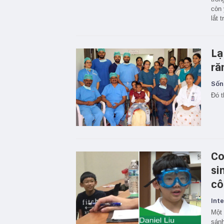
còn 
lắt 
Lạ
ră
Sốn
Đó t
Co
si
cô
Inte
Một 
sánh