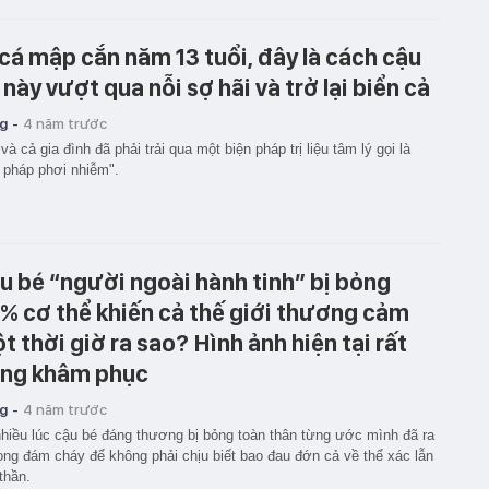
 cá mập cắn năm 13 tuổi, đây là cách cậu
 này vượt qua nỗi sợ hãi và trở lại biển cả
g -
4 năm trước
và cả gia đình đã phải trải qua một biện pháp trị liệu tâm lý gọi là
u pháp phơi nhiễm".
u bé “người ngoài hành tinh” bị bỏng
% cơ thể khiến cả thế giới thương cảm
t thời giờ ra sao? Hình ảnh hiện tại rất
ng khâm phục
g -
4 năm trước
hiều lúc cậu bé đáng thương bị bỏng toàn thân từng ước mình đã ra
rong đám cháy để không phải chịu biết bao đau đớn cả về thể xác lẫn
 thần.