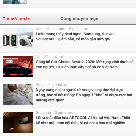
Cùng chuyên mục
Tin mới nhất
Xem - Mua - Luôn - 6 phút trước
Lướt mạng thấy deal ngon: Samsung, Huawei,
Soundcore... giảm sâu, có món gần nửa giá
Xe - 22 phút trước
Công bố Car Choice Awards 2026: Mở rộng vinh danh cả
con người, sự kiện thúc đẩy ngành xe Việt Nam
Sống - 2 giờ trước
Ngày càng nhiều người tử vong vì ung thư đại trực
tràng, bác sĩ nói thẳng: Bỏ ngay 3 "kho" vi nhựa cực hại
nhưng cực quen
Gia dụng - 3 giờ trước
LG ra mắt điều hòa ARTCOOL AI Air tại Việt Nam: Thiết
kế như một món nội thất, AI cá nhân hóa trải nghiệm