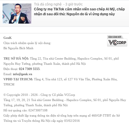
Trà đá công nghệ - 3 giờ trước
Công ty mẹ TikTok cấm nhân viên sao chép AI Mỹ, chấp
nhận đi sau đối thủ: Nguyên do là vì ứng dụng này
GenK
Chịu trách nhiệm quản lý nội dung:
Bà Nguyễn Bích Minh
TRỤ SỞ HÀ NỘI:
Tầng 22, Tòa nhà Center Building, Hapulico Complex, Số 01, phố
Nguyễn Huy Tưởng, phường Thanh Xuân, thành phố Hà Nội
Điện thoại:
024 7309 5555
.
Email:
info@genk.vn
VPĐD TẠI TP.HCM:
Tầng 4, Tòa nhà 123, số 127 Võ Văn Tần, Phường Xuân Hòa,
TPHCM
© Copyright 2010 - 2026 - Công ty Cổ phần VCCorp
Tầng 17, 19, 20, 21 Toà nhà Center Building - Hapulico Complex, Số 01, phố Nguyễn Huy
Tưởng, phường Thanh Xuân, thành phố Hà Nội
Hỗ trợ quảng cáo:
02473007108
Giấy phép thiết lập trang thông tin điện tử tổng hợp trên mạng số 460/GP-TTĐT do Sở
Thông tin và Truyền thông Hà Nội cấp ngày 03/02/2016