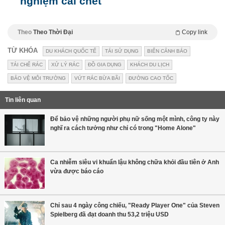
nghiệm cái chết
Theo
Theo Thời Đại
Copy link
TỪ KHÓA
DU KHÁCH QUỐC TẾ
TÁI SỬ DỤNG
BIỂN CẢNH BÁO
TÁI CHẾ RÁC
XỬ LÝ RÁC
ĐỒ GIA DỤNG
KHÁCH DU LỊCH
BẢO VỆ MÔI TRƯỜNG
VỨT RÁC BỪA BÃI
ĐƯỜNG CAO TỐC
Tin liên quan
Để bảo vệ những người phụ nữ sống một mình, công ty này
nghĩ ra cách tưởng như chỉ có trong "Home Alone"
Ca nhiễm siêu vi khuẩn lậu không chữa khỏi đầu tiên ở Anh
vừa được báo cáo
Chỉ sau 4 ngày công chiếu, "Ready Player One" của Steven
Spielberg đã đạt doanh thu 53,2 triệu USD