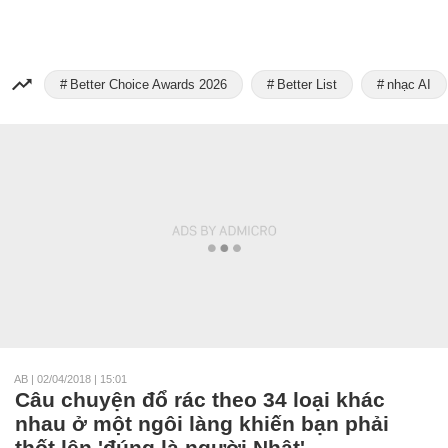
Better Choice Awards 2026
Better List
nhạc AI
AB
|
02/04/2018 | 15:01
Câu chuyện đổ rác theo 34 loại khác
nhau ở một ngôi làng khiến bạn phải
thốt lên 'đúng là người Nhật'