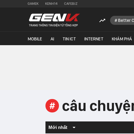
GAMEK
KENH14
CAFEBIZ
Better 
MOBILE
AI
TIN ICT
INTERNET
KHÁM PHÁ
câu chuyện
#
Mới nhất