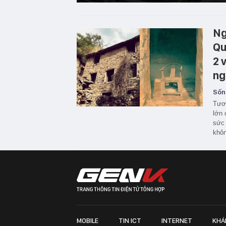
Ng
Qu
2 
ng
Sốn
Tươn
lớn 
sức 
khôn
MOBILE
TIN ICT
INTERNET
KHÁ