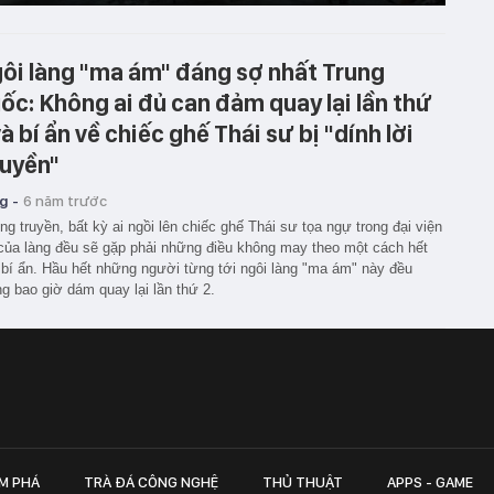
ôi làng "ma ám" đáng sợ nhất Trung
ốc: Không ai đủ can đảm quay lại lần thứ
và bí ẩn về chiếc ghế Thái sư bị "dính lời
uyền"
g -
6 năm trước
g truyền, bất kỳ ai ngồi lên chiếc ghế Thái sư tọa ngự trong đại viện
của làng đều sẽ gặp phải những điều không may theo một cách hết
bí ẩn. Hầu hết những người từng tới ngôi làng "ma ám" này đều
g bao giờ dám quay lại lần thứ 2.
M PHÁ
TRÀ ĐÁ CÔNG NGHỆ
THỦ THUẬT
APPS - GAME