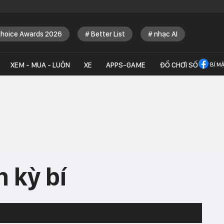
Choice Awards 2026
Better List
nhạc AI
XEM - MUA - LUÔN
XE
APPS-GAME
ĐỒ CHƠI SỐ
BÍ M
 kỳ bí