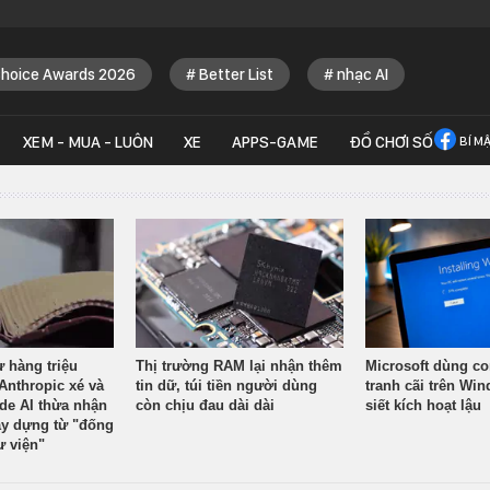
Choice Awards 2026
Better List
nhạc AI
XEM - MUA - LUÔN
XE
APPS-GAME
ĐỒ CHƠI SỐ
BÍ M
ừ hàng triệu
Thị trường RAM lại nhận thêm
Microsoft dùng co
Anthropic xé và
tin dữ, túi tiền người dùng
tranh cãi trên Wi
ude AI thừa nhận
còn chịu đau dài dài
siết kích hoạt lậu
y dựng từ "đống
ư viện"