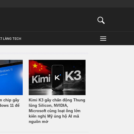
ẬT LÀNG TECH
n chip gây
Kimi K3 gây chấn động Thung
ndows 11 để
lũng Silicon, NVIDIA,
Microsoft cùng loạt ông lớn
kiến nghị Mỹ ủng hộ AI mã
nguồn mở