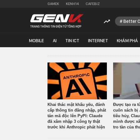
GAMEK
KENH14
CAFEBIZ
Better 
MOBILE
AI
TIN ICT
INTERNET
KHÁM PHÁ
Khai thác mật khẩu yếu, đánh
Được tạo ra t
cắp thông tin đăng nhập, phát
cuốn sách bị 
tán mã độc lên PyPI: Claude
tiêu hủy, Cla
đã xâm nhập 3 công ty thật
mình được xâ
trước khi Anthropic phát hiện
tro tàn của th