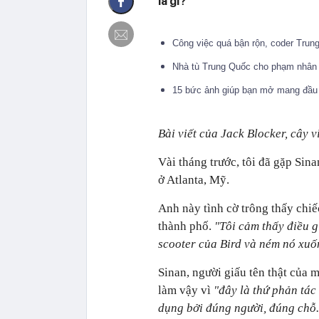
là gì?
Công việc quá bận rộn, coder Trun
Nhà tù Trung Quốc cho phạm nhân 
15 bức ảnh giúp bạn mở mang đầu 
Bài viết của Jack Blocker, cây v
Vài tháng trước, tôi đã gặp Sina
ở Atlanta, Mỹ.
Anh này tình cờ trông thấy chiế
thành phố.
"Tôi cảm thấy điều g
scooter của Bird và ném nó xuố
Sinan, người giấu tên thật của mì
làm vậy vì
"đây là thứ phản tá
dụng bởi đúng người, đúng chỗ.