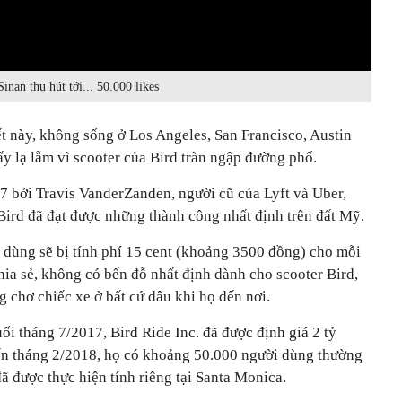
inan thu hút tới... 50.000 likes
ết này, không sống ở Los Angeles, San Francisco, Austin
ấy lạ lẫm vì scooter của Bird tràn ngập đường phố.
 bởi Travis VanderZanden, người cũ của Lyft và Uber,
 Bird đã đạt được những thành công nhất định trên đất Mỹ.
i dùng sẽ bị tính phí 15 cent (khoảng 3500 đồng) cho mỗi
hia sẻ, không có bến đỗ nhất định dành cho scooter Bird,
 chơ chiếc xe ở bất cứ đâu khi họ đến nơi.
i tháng 7/2017, Bird Ride Inc. đã được định giá 2 tỷ
ến tháng 2/2018, họ có khoảng 50.000 người dùng thường
 được thực hiện tính riêng tại Santa Monica.