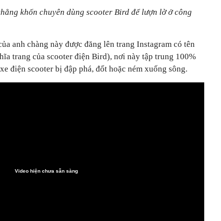
 thằng khốn chuyên dùng scooter Bird để lượn lờ ở công
 của anh chàng này được đăng lên trang Instagram có tên
ĩa trang của scooter điện Bird), nơi này tập trung 100%
 xe điện scooter bị đập phá, đốt hoặc ném xuống sông.
Video hiện chưa sẵn sàng