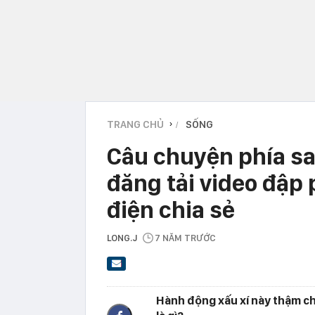
TRANG CHỦ
SỐNG
›
Câu chuyện phía s
đăng tải video đập
điện chia sẻ
LONG.J
7 NĂM TRƯỚC
Hành động xấu xí này thậm ch