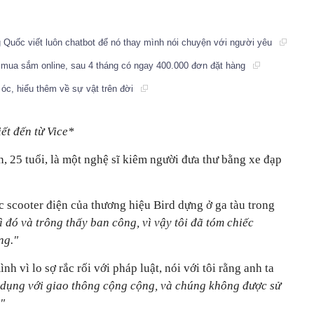
g Quốc viết luôn chatbot để nó thay mình nói chuyện với người yêu
mua sắm online, sau 4 tháng có ngay 400.000 đơn đặt hàng
óc, hiểu thêm về sự vật trên đời
iết đến từ Vice*
n, 25 tuổi, là một nghệ sĩ kiêm người đưa thư bằng xe đạp
c scooter điện của thương hiệu Bird dựng ở ga tàu trong
ì đó và trông thấy ban công, vì vậy tôi đã tóm chiếc
ng."
nh vì lo sợ rắc rối với pháp luật, nói với tôi rằng anh ta
c dụng với giao thông cộng cộng, và chúng không được sử
"