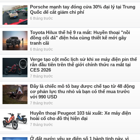
Porsche mạnh tay đóng cửa 30% đại lý tại Trung
Quốc để cắt giảm chi phí
6 tháng trước
Toyota Hilux thế hệ 9 ra mắt: Huyền thoại "nồi
đồng cối đá" điện hóa cùng thiết kế mới gây
tranh cãi
6 tháng trước
Verge tạo cột mốc lịch sử khi xe máy điện pin thể
rắn đầu tiên trên thế giới chính thức ra mắt tại
CES 2026
7 tháng trước
Đây là chiếc mô tô bay được chế tạo từ 48 động
cơ phản lực thu nhỏ và bạn có thể mua trước
với 990 USD
7 tháng trước
Huyền thoại Peugeot 103 tái xuất: Xe máy điện
hoài cổ cho đô thị hiện đại
7 tháng trước
Ở đất nước yêu xe điện số 1 hành tinh này, vì