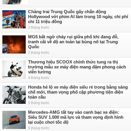
Chàng trai Trung Quốc gây chấn động
Hollywood với phim AI làm trong 10 ngày, chi phí
chỉ 11 triệu đồng
2 tháng trước
MG5 bất ngờ cháy rụi giữa phố khi đang đỗ,
tranh cãi về độ an toàn lại bùng nổ tại Trung
Quốc
2 tháng trước
Thương hiệu SCOOX chính thức tung ra thị
trường mẫu xe máy điện mang đậm phong cách
viễn tưởng
4 tháng trước
Honda hé lộ xe máy điện siêu rẻ trong bằng sáng
chế mới, tham vọng phổ cập phương tiện điện
toàn cầu
5 tháng trước
Mercedes-AMG tất tay vào canh bạc xe điện:
Siêu SUV 1.000 mã lực và tham vọng định hình
lại cuộc chơi tốc độ
5 tháng trước