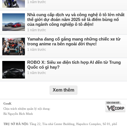
1 năm trước
Nhà cung cấp dịch vụ và công nghệ ô tô lớn nhất
thế giới dự đoán năm 2025 sẽ là điểm bùng nổ
của ngành công nghiệp ô tô điện!
1 năm trước
Yamaha đang cố gắng mang những chiếc xe từ
trong anime ra bên ngoài đời thực!
1 năm trước
ROBO X: Siêu xe điện tích hợp AI đến từ Trung
Quốc có gì hay?
1 năm trước
Xem thêm
GenK
Chịu trách nhiệm quản lý nội dung:
Bà Nguyễn Bích Minh
TRỤ SỞ HÀ NỘI:
Tầng 22, Tòa nhà Center Building, Hapulico Complex, Số 01, phố