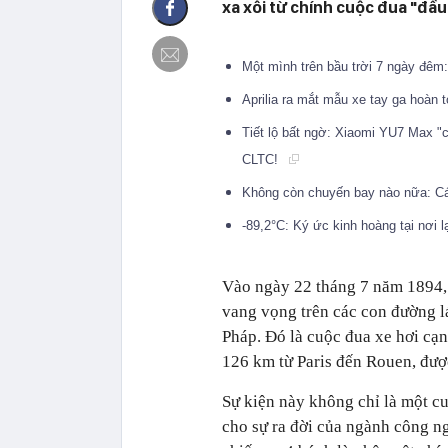
xa xôi từ chính cuộc đua "đầu 
Một mình trên bầu trời 7 ngày đêm:
Aprilia ra mắt mẫu xe tay ga hoàn 
Tiết lộ bất ngờ: Xiaomi YU7 Max 
CLTC!
Không còn chuyến bay nào nữa: Cá
-89,2°C: Ký ức kinh hoàng tại nơi 
Vào ngày 22 tháng 7 năm 1894, 
vang vọng trên các con đường lá
Pháp. Đó là cuộc đua xe hơi cạnh
126 km từ Paris đến Rouen, đượ
Sự kiện này không chỉ là một cu
cho sự ra đời của ngành công ng