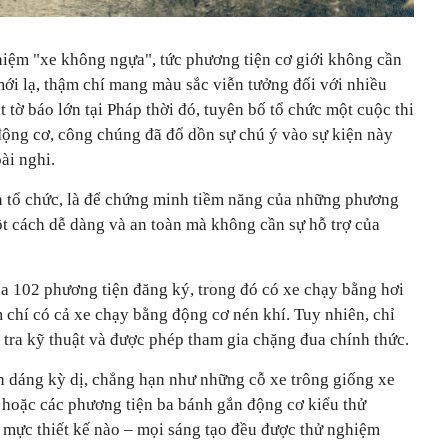
 niệm "xe không ngựa", tức phương tiện cơ giới không cần
mới lạ, thậm chí mang màu sắc viễn tưởng đối với nhiều
t tờ báo lớn tại Pháp thời đó, tuyên bố tổ chức một cuộc thi
ộng cơ, công chúng đã đổ dồn sự chú ý vào sự kiện này
ài nghi.
n tổ chức, là để chứng minh tiềm năng của những phương
ột cách dễ dàng và an toàn mà không cần sự hỗ trợ của
ủa 102 phương tiện đăng ký, trong đó có xe chạy bằng hơi
 chí có cả xe chạy bằng động cơ nén khí. Tuy nhiên, chỉ
 tra kỹ thuật và được phép tham gia chặng đua chính thức.
nh dáng kỳ dị, chẳng hạn như những cỗ xe trông giống xe
hoặc các phương tiện ba bánh gắn động cơ kiểu thử
mực thiết kế nào – mọi sáng tạo đều được thử nghiệm