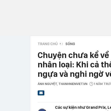
TRANG CHỦ
SỐNG
›
Chuyện chưa kể về 
nhân loại: Khi cả th
ngựa và nghi ngờ về
ÁNH NGUYỆT
, THANHNIENVIET.VN
1 NĂM TRƯ
Các sự kiện như Grand Prix, 