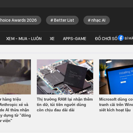
Choice Awards 2026
Better List
nhạc AI
XEM - MUA - LUÔN
XE
APPS-GAME
ĐỒ CHƠI SỐ
BÍ M
ừ hàng triệu
Thị trường RAM lại nhận thêm
Microsoft dùng co
Anthropic xé và
tin dữ, túi tiền người dùng
tranh cãi trên Wi
ude AI thừa nhận
còn chịu đau dài dài
siết kích hoạt lậu
y dựng từ "đống
ư viện"