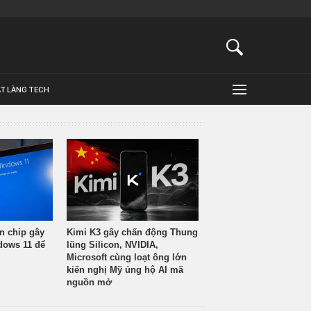
ẬT LÀNG TECH
n chip gây
Kimi K3 gây chấn động Thung
ndows 11 để
lũng Silicon, NVIDIA,
Microsoft cùng loạt ông lớn
kiến nghị Mỹ ủng hộ AI mã
nguồn mở