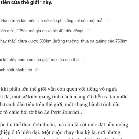
tiên của thế giới" này.
 Hành trình làm nên lịch sử của phi công chỉ còn một mắt
toàn mới, 175cc mà giá chưa tới 40 triệu đồng!
"chạy thật" chưa được 500km đường trường, thua xa quảng cáo 750km
i kết đầy cảm xúc của giấc mơ tàu con thoi
lạnh nhất hành tinh
khi phần lớn thế giới vẫn còn quen với tiếng vó ngựa
t đá, một sự kiện mang tính cách mạng đã diễn ra tại nước
 tranh đầu tiên trên thế giới, một chặng hành trình dài
c tổ chức bởi tờ báo
Le Petit Journal
.
ộc thi thể thao đơn thuần, mà còn là cột mốc đặt nền móng
hiệp ô tô hiện đại. Một cuộc chạy đua kỳ lạ, nơi những