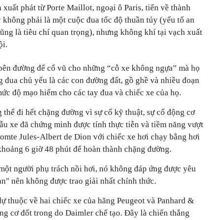
xuất phát từ Porte Maillot, ngoại ô Paris, tiến về thành
không phải là một cuộc đua tốc độ thuần túy (yếu tố an
ũng là tiêu chí quan trọng), nhưng không khí tại vạch xuất
ội.
bên đường để cổ vũ cho những “cỗ xe không ngựa” mà họ
g đua chủ yếu là các con đường đất, gồ ghề và nhiều đoạn
mức độ mạo hiểm cho các tay đua và chiếc xe của họ.
thể đi hết chặng đường vì sự cố kỹ thuật, sự cố động cơ
u xe đã chứng minh được tính thực tiễn và tiềm năng vượt
 Comte Jules-Albert de Dion với chiếc xe hơi chạy bằng hơi
khoảng 6 giờ 48 phút để hoàn thành chặng đường.
 một người phụ trách nồi hơi, nó không đáp ứng được yêu
n" nên không được trao giải nhất chính thức.
dự thuộc về hai chiếc xe của hãng Peugeot và Panhard &
ng cơ đốt trong do Daimler chế tạo. Đây là chiến thắng