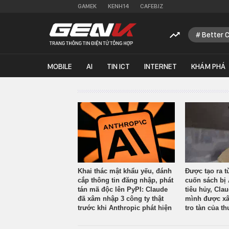
GAMEK
KENH14
CAFEBIZ
Better 
MOBILE
AI
TIN ICT
INTERNET
KHÁM PHÁ
Khai thác mật khẩu yếu, đánh
Được tạo ra t
cắp thông tin đăng nhập, phát
cuốn sách bị 
tán mã độc lên PyPI: Claude
tiêu hủy, Cla
đã xâm nhập 3 công ty thật
mình được xâ
trước khi Anthropic phát hiện
tro tàn của th