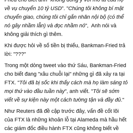
về vụ chuyển 10 tỷ USD
”. "
Chúng tôi không bí mật
chuyển giao, chúng tôi chỉ gắn nhãn nội bộ (có thể
nó gây nhầm lẫn) và đọc nhầm nó
", Anh nói và
không giải thích gì thêm.
Khi được hỏi về số tiền bị thiếu, Bankman-Fried trả
lời: "???"
Trong một dòng tweet vào thứ Sáu, Bankman-Fried
cho biết đang "xâu chuỗi lại" những gì đã xảy ra tại
FTX. "
Tôi đã bị sốc khi thấy cách mà họ làm sáng tỏ
mọi thứ vào đầu tuần này
", anh viết. "
Tôi sẽ sớm
viết về sự kiện này một cách tường tận và đầy đủ
."
Như Reuters đã đề cập trước đây, vấn đề cốt lõi
của FTX là những khoản lỗ tại Alameda mà hầu hết
các giám đốc điều hành FTX cũng không biết về