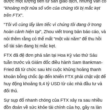
được một lượng tiền từ sàn giao dịch, nhưng vẫn có
"
khoảng một nửa số vốn của chúng tôi bị mắc kẹt
trên FTX
”.
"
Tôi vô cùng lấy làm tiếc vì chúng tôi đang ở trong
hoàn cảnh hiện tại
", Zhou viết trong bản báo cáo, và
nói thêm rằng có thể mất "một vài năm" để thu hồi
số tài sản đang bị mắc kẹt.
FTX đã đệ đơn phá sản tại Hoa Kỳ vào thứ Sáu
tuần trước và Giám đốc điều hành Sam Bankman-
Fried đã từ chức sau khi cuộc khủng hoảng thanh
khoản bỗng chốc ập đến khiến FTX phải chật vật để
huy động khoảng 9,4 tỷ USD từ các nhà đầu tư và
đối thủ.
Sự sụp đổ nhanh chóng của FTX xảy ra sau nhiều
đồn đoán về sức khỏe tài chính của họ, gây ra làn