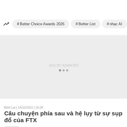
Better Choice Awards 2026
Better List
nhạc AI
Minh Lại
|
14/11/2022 | 16:28
Câu chuyện phía sau và hệ lụy từ sự sụp
đổ của FTX