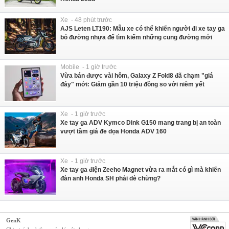
Xe - 48 phút trước
AJS Leten LT190: Mẫu xe có thể khiến người đi xe tay ga
bỏ đường nhựa để tìm kiếm những cung đường mới
Mobile - 1 giờ trước
Vừa bán được vài hôm, Galaxy Z Fold8 đã chạm "giá
đáy" mới: Giảm gần 10 triệu đồng so với niêm yết
Xe - 1 giờ trước
Xe tay ga ADV Kymco Dink G150 mang trang bị an toàn
vượt tầm giá đe dọa Honda ADV 160
Xe - 1 giờ trước
Xe tay ga điện Zeeho Magnet vừa ra mắt có gì mà khiến
đàn anh Honda SH phải dè chừng?
GenK