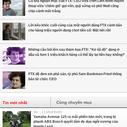
Cú lừa ngoạn mục của FTX: CEO vừa chơi Liên minh huyền
thoại vừa 'chém gió' gọi vốn, quỹ sừng sỏ phố Wall cũng
chịu cảnh mất trắng
Lời kêu khóc cuối cùng của một người dùng FTX cảnh báo
cho hàng triệu người đang chơi tiền số: Mất hết rồi!
Những câu hỏi lớn sau thảm họa FTX: "Kẻ tội đồ" đang ở
đâu và hơn 1 triệu khách hàng có thể lấy lại tiền hay không?
FTX đệ đơn xin phá sản, tỷ phú Sam Bankman-Fried thông
báo từ chức CEO
Cùng chuyên mục
Tin mới nhất
Xe - 13 phút trước
Yamaha Avenue 125 ra mắt phiên bản mới, trang bị
phanh ABS Bosch quyết tâm đe dọa ngôi vương của
Honda Lead