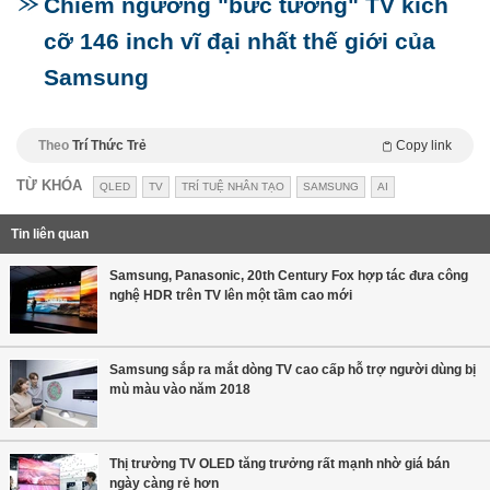
Chiêm ngưỡng "bức tường" TV kích
cỡ 146 inch vĩ đại nhất thế giới của
Samsung
Theo
Trí Thức Trẻ
Copy link
TỪ KHÓA
QLED
TV
TRÍ TUỆ NHÂN TẠO
SAMSUNG
AI
Tin liên quan
Samsung, Panasonic, 20th Century Fox hợp tác đưa công
nghệ HDR trên TV lên một tầm cao mới
Samsung sắp ra mắt dòng TV cao cấp hỗ trợ người dùng bị
mù màu vào năm 2018
Thị trường TV OLED tăng trưởng rất mạnh nhờ giá bán
ngày càng rẻ hơn