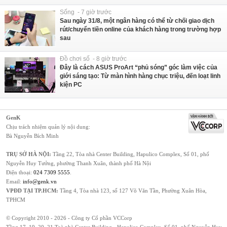
Sống - 7 giờ trước
Sau ngày 31/8, một ngân hàng có thể từ chối giao dịch
rút/chuyển tiền online của khách hàng trong trường hợp
sau
Đồ chơi số - 8 giờ trước
Đây là cách ASUS ProArt “phủ sóng” góc làm việc của
giới sáng tạo: Từ màn hình hàng chục triệu, đến loạt linh
kiện PC
GenK
Chịu trách nhiệm quản lý nội dung:
Bà Nguyễn Bích Minh
TRỤ SỞ HÀ NỘI:
Tầng 22, Tòa nhà Center Building, Hapulico Complex, Số 01, phố
Nguyễn Huy Tưởng, phường Thanh Xuân, thành phố Hà Nội
Điện thoại:
024 7309 5555
.
Email:
info@genk.vn
VPĐD TẠI TP.HCM:
Tầng 4, Tòa nhà 123, số 127 Võ Văn Tần, Phường Xuân Hòa,
TPHCM
© Copyright 2010 - 2026 - Công ty Cổ phần VCCorp
Tầng 17, 19, 20, 21 Toà nhà Center Building - Hapulico Complex, Số 01, phố Nguyễn Huy