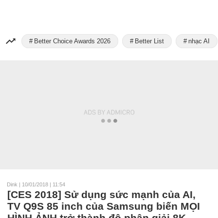
Better Choice Awards 2026
Better List
nhạc AI
Dink
|
10/01/2018 | 11:54
[CES 2018] Sử dụng sức mạnh của AI,
TV Q9S 85 inch của Samsung biến MỌI
HÌNH ẢNH trở thành độ phân giải 8K