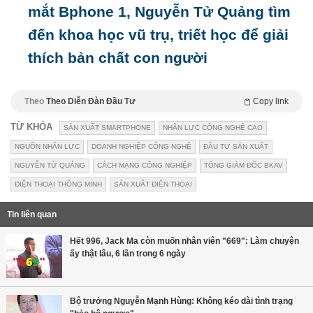
mắt Bphone 1, Nguyễn Tử Quảng tìm
đến khoa học vũ trụ, triết học để giải
thích bản chất con người
Theo
Theo Diễn Đàn Đầu Tư
Copy link
TỪ KHÓA
SẢN XUẤT SMARTPHONE
NHÂN LỰC CÔNG NGHỆ CAO
NGUỒN NHÂN LỰC
DOANH NGHIỆP CÔNG NGHỆ
ĐẦU TƯ SẢN XUẤT
NGUYỄN TỬ QUẢNG
CÁCH MẠNG CÔNG NGHIỆP
TỔNG GIÁM ĐỐC BKAV
ĐIỆN THOẠI THÔNG MINH
SẢN XUẤT ĐIỆN THOẠI
Tin liên quan
Hết 996, Jack Ma còn muốn nhân viên "669": Làm chuyện
ấy thật lâu, 6 lần trong 6 ngày
Bộ trưởng Nguyễn Mạnh Hùng: Không kéo dài tình trạng