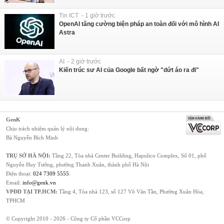
Tin ICT - 1 giờ trước
OpenAI tăng cường biện pháp an toàn đối với mô hình AI
Astra
AI - 2 giờ trước
Kiến trúc sư AI của Google bất ngờ "dứt áo ra đi"
GenK
Chịu trách nhiệm quản lý nội dung:
Bà Nguyễn Bích Minh
TRỤ SỞ HÀ NỘI:
Tầng 22, Tòa nhà Center Building, Hapulico Complex, Số 01, phố
Nguyễn Huy Tưởng, phường Thanh Xuân, thành phố Hà Nội
Điện thoại:
024 7309 5555
.
Email:
info@genk.vn
VPĐD TẠI TP.HCM:
Tầng 4, Tòa nhà 123, số 127 Võ Văn Tần, Phường Xuân Hòa,
TPHCM
© Copyright 2010 - 2026 - Công ty Cổ phần VCCorp