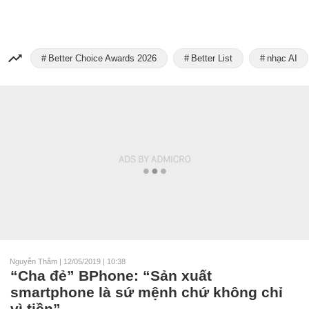
Better Choice Awards 2026
Better List
nhạc AI
Nguyễn Thắm
|
12/05/2019 | 10:38
“Cha đẻ” BPhone: “Sản xuất
smartphone là sứ mệnh chứ không chỉ
vì tiền”