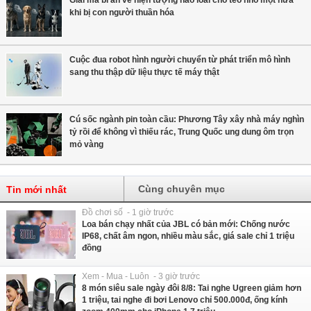
Giải mã bí ẩn về hiện tượng não loài chó teo nhỏ một nửa
khi bị con người thuần hóa
Cuộc đua robot hình người chuyển từ phát triển mô hình
sang thu thập dữ liệu thực tế máy thật
Cú sốc ngành pin toàn cầu: Phương Tây xây nhà máy nghìn
tỷ rồi để không vì thiếu rác, Trung Quốc ung dung ôm trọn
mỏ vàng
Cùng chuyên mục
Tin mới nhất
Đồ chơi số - 1 giờ trước
Loa bán chạy nhất của JBL có bản mới: Chống nước
IP68, chất âm ngon, nhiều màu sắc, giá sale chỉ 1 triệu
đồng
Xem - Mua - Luôn - 3 giờ trước
8 món siêu sale ngày đôi 8/8: Tai nghe Ugreen giảm hơn
1 triệu, tai nghe đi bơi Lenovo chỉ 500.000đ, ống kính