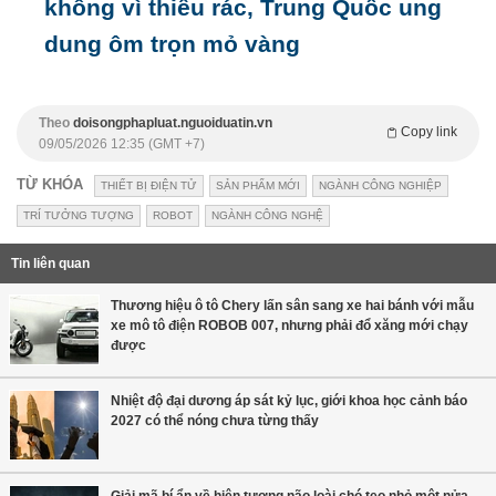
không vì thiếu rác, Trung Quốc ung
dung ôm trọn mỏ vàng
Theo
doisongphapluat.nguoiduatin.vn
Copy link
09/05/2026 12:35 (GMT +7)
TỪ KHÓA
THIẾT BỊ ĐIỆN TỬ
SẢN PHẨM MỚI
NGÀNH CÔNG NGHIỆP
TRÍ TƯỞNG TƯỢNG
ROBOT
NGÀNH CÔNG NGHỆ
Tin liên quan
Thương hiệu ô tô Chery lấn sân sang xe hai bánh với mẫu
xe mô tô điện ROBOB 007, nhưng phải đổ xăng mới chạy
được
Nhiệt độ đại dương áp sát kỷ lục, giới khoa học cảnh báo
2027 có thể nóng chưa từng thấy