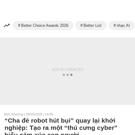
Better Choice Awards 2026
Better List
nhạc AI
Đức Khương
|
09/05/2026 | 14:05
“Cha đẻ robot hút bụi” quay lại khởi
nghiệp: Tạo ra một “thú cưng cyber”
hiểu cảm xúc con người