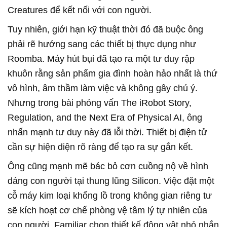
Creatures để kết nối với con người.
Tuy nhiên, giới hạn kỹ thuật thời đó đã buộc ông
phải rẽ hướng sang các thiết bị thực dụng như
Roomba. Máy hút bụi đã tạo ra một tư duy rập
khuôn rằng sản phẩm gia đình hoàn hảo nhất là thứ
vô hình, âm thầm làm việc và không gây chú ý.
Nhưng trong bài phỏng vấn The iRobot Story,
Regulation, and the Next Era of Physical AI, ông
nhấn mạnh tư duy này đã lỗi thời. Thiết bị điện tử
cần sự hiện diện rõ ràng để tạo ra sự gắn kết.
Ông cũng mạnh mẽ bác bỏ cơn cuồng nộ về hình
dáng con người tại thung lũng Silicon. Việc đặt một
cỗ máy kim loại khổng lồ trong không gian riêng tư
sẽ kích hoạt cơ chế phòng vệ tâm lý tự nhiên của
con người. Familiar chọn thiết kế động vật nhỏ nhắn