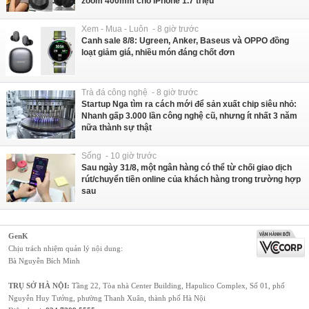
zoom 400mm cho iPhone 1.7 triệu
Xem - Mua - Luôn - 8 giờ trước
Canh sale 8/8: Ugreen, Anker, Baseus và OPPO đồng
loạt giảm giá, nhiều món đáng chốt đơn
Trà đá công nghệ - 8 giờ trước
Startup Nga tìm ra cách mới để sản xuất chip siêu nhỏ:
Nhanh gấp 3.000 lần công nghệ cũ, nhưng ít nhất 3 năm
nữa thành sự thật
Sống - 10 giờ trước
Sau ngày 31/8, một ngân hàng có thể từ chối giao dịch
rút/chuyển tiền online của khách hàng trong trường hợp
sau
GenK
Chịu trách nhiệm quản lý nội dung:
Bà Nguyễn Bích Minh
TRỤ SỞ HÀ NỘI:
Tầng 22, Tòa nhà Center Building, Hapulico Complex, Số 01, phố
Nguyễn Huy Tưởng, phường Thanh Xuân, thành phố Hà Nội