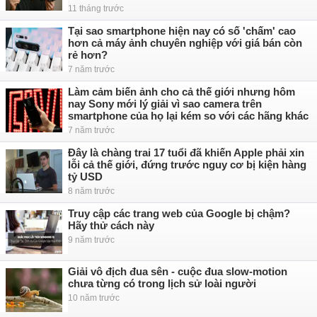
11 tháng trước
Tại sao smartphone hiện nay có số 'chấm' cao
hơn cả máy ảnh chuyên nghiệp với giá bán còn
rẻ hơn?
7 năm trước
Làm cảm biến ảnh cho cả thế giới nhưng hôm
nay Sony mới lý giải vì sao camera trên
smartphone của họ lại kém so với các hãng khác
7 năm trước
Đây là chàng trai 17 tuổi đã khiến Apple phải xin
lỗi cả thế giới, đứng trước nguy cơ bị kiện hàng
tỷ USD
8 năm trước
Truy cập các trang web của Google bị chậm?
Hãy thử cách này
9 năm trước
Giải vô địch đua sên - cuộc đua slow-motion
chưa từng có trong lịch sử loài người
10 năm trước