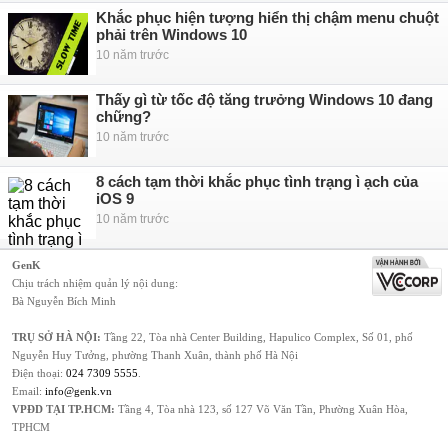
Khắc phục hiện tượng hiển thị chậm menu chuột
phải trên Windows 10
10 năm trước
Thấy gì từ tốc độ tăng trưởng Windows 10 đang
chững?
10 năm trước
8 cách tạm thời khắc phục tình trạng ì ạch của
iOS 9
10 năm trước
GenK
Chịu trách nhiệm quản lý nội dung:
Bà Nguyễn Bích Minh
TRỤ SỞ HÀ NỘI:
Tầng 22, Tòa nhà Center Building, Hapulico Complex, Số 01, phố
Nguyễn Huy Tưởng, phường Thanh Xuân, thành phố Hà Nội
Điện thoại:
024 7309 5555
.
Email:
info@genk.vn
VPĐD TẠI TP.HCM:
Tầng 4, Tòa nhà 123, số 127 Võ Văn Tần, Phường Xuân Hòa,
TPHCM