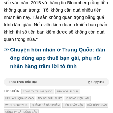
sốc vào năm 2015 với hãng tin Bloomberg rằng tiền
không quan trọng: "Tôi không cần quá nhiều tiền
như hiện nay. Tài sản không quan trọng bằng quá
trình làm giàu. Nếu việc kinh doanh khiến bạn phấn
khích thì số tiền bạn kiếm được sẽ không còn quá
quan trọng nữa."
Chuyện hôn nhân ở Trung Quốc: đàn
ông dùng app thuê bạn gái, phụ nữ
nhận hàng trăm lời tỏ tình
Theo
Theo Thời Đại
Copy link
TỪ KHÓA
CÔNG TY TRUNG QUỐC
FIFA WORLD CUP
HÌNH ẢNH QUẢNG CÁO
NGƯỜI GIÀU NHẤT
VƯƠNG KIỆN LÂM
WORLD CUP 2018
QUẢNG BÁ SẢN PHẨM
LỆNH CẤM VẬN
BẤT ĐỘNG SẢN
CÔNG TY BẤT ĐỘNG SẢN