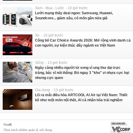
Xem - Mua - Luôn - 10 giờ trước
Lướt mạng thấy deal ngon: Samsung, Huawei,
Soundcore... giảm sâu, có món gần nửa giá
Xe - 10 giờ trước
Công bố Car Choice Awards 2026: Mở rộng vinh danh cả
con người, sự kiện thúc đẩy ngành xe Việt Nam
Sống - 13 giờ trước
Ngày càng nhiều người tử vong vì ung thư đại trực
tràng, bác sĩ nói thẳng: Bỏ ngay 3 "kho" vi nhựa cực hại
nhưng cực quen
Gia dụng - 13 giờ trước
LG ra mắt điều hòa ARTCOOL AI Air tại Việt Nam: Thiết
kế như một món nội thất, AI cá nhân hóa trải nghiệm
GenK
Chịu trách nhiệm quản lý nội dung: