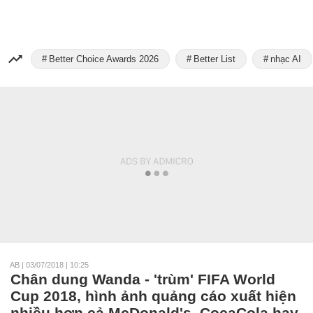
Better Choice Awards 2026
Better List
nhạc AI
AB
|
03/07/2018 | 10:25
Chân dung Wanda - 'trùm' FIFA World
Cup 2018, hình ảnh quảng cáo xuất hiện
nhiều hơn cả McDonald's, CocaCola hay