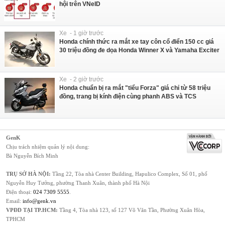
hội trên VNeID
Xe - 1 giờ trước
Honda chính thức ra mắt xe tay côn cổ điển 150 cc giá
30 triệu đồng đe dọa Honda Winner X và Yamaha Exciter
Xe - 2 giờ trước
Honda chuẩn bị ra mắt "tiểu Forza" giá chỉ từ 58 triệu
đồng, trang bị kính điện cùng phanh ABS và TCS
GenK
Chịu trách nhiệm quản lý nội dung:
Bà Nguyễn Bích Minh
TRỤ SỞ HÀ NỘI:
Tầng 22, Tòa nhà Center Building, Hapulico Complex, Số 01, phố
Nguyễn Huy Tưởng, phường Thanh Xuân, thành phố Hà Nội
Điện thoại:
024 7309 5555
.
Email:
info@genk.vn
VPĐD TẠI TP.HCM:
Tầng 4, Tòa nhà 123, số 127 Võ Văn Tần, Phường Xuân Hòa,
TPHCM