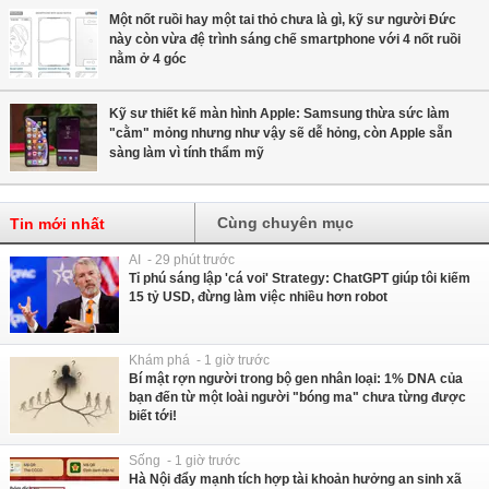
Một nốt ruồi hay một tai thỏ chưa là gì, kỹ sư người Đức
này còn vừa đệ trình sáng chế smartphone với 4 nốt ruồi
nằm ở 4 góc
Kỹ sư thiết kế màn hình Apple: Samsung thừa sức làm
"cằm" mỏng nhưng như vậy sẽ dễ hỏng, còn Apple sẵn
sàng làm vì tính thẩm mỹ
Cùng chuyên mục
Tin mới nhất
AI - 29 phút trước
Tỉ phú sáng lập 'cá voi' Strategy: ChatGPT giúp tôi kiếm
15 tỷ USD, đừng làm việc nhiều hơn robot
Khám phá - 1 giờ trước
Bí mật rợn người trong bộ gen nhân loại: 1% DNA của
bạn đến từ một loài người "bóng ma" chưa từng được
biết tới!
Sống - 1 giờ trước
Hà Nội đẩy mạnh tích hợp tài khoản hưởng an sinh xã