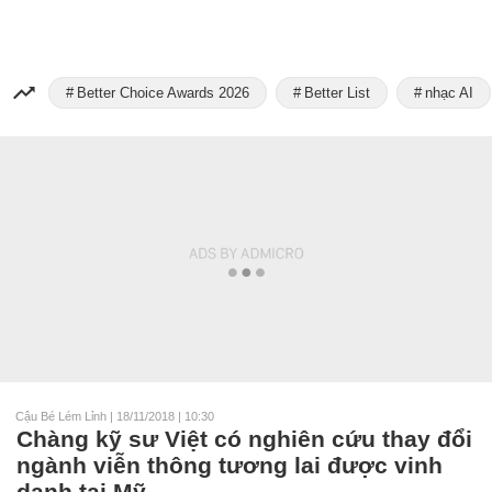
Better Choice Awards 2026
Better List
nhạc AI
Cậu Bé Lém Lỉnh
|
18/11/2018 | 10:30
Chàng kỹ sư Việt có nghiên cứu thay đổi
ngành viễn thông tương lai được vinh
danh tại Mỹ