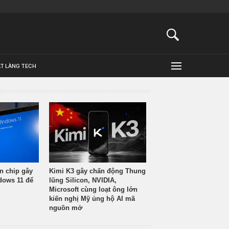
ẬT LÀNG TECH
n chip gây
Kimi K3 gây chấn động Thung
ndows 11 để
lũng Silicon, NVIDIA,
Microsoft cùng loạt ông lớn
kiến nghị Mỹ ủng hộ AI mã
nguồn mở