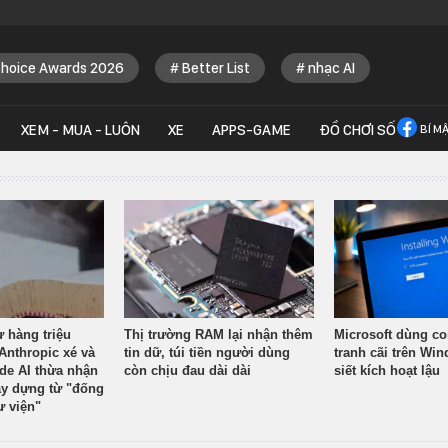
Choice Awards 2026
Better List
nhạc AI
XEM - MUA - LUÔN
XE
APPS-GAME
ĐỒ CHƠI SỐ
BÍ M
ừ hàng triệu
Thị trường RAM lại nhận thêm
Microsoft dùng co
Anthropic xé và
tin dữ, túi tiền người dùng
tranh cãi trên Wi
ude AI thừa nhận
còn chịu đau dài dài
siết kích hoạt lậu
y dựng từ "đống
ư viện"