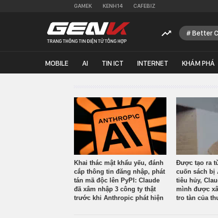
GAMEK
KENH14
CAFEBIZ
Better 
MOBILE
AI
TIN ICT
INTERNET
KHÁM PHÁ
Khai thác mật khẩu yếu, đánh
Được tạo ra t
cắp thông tin đăng nhập, phát
cuốn sách bị 
tán mã độc lên PyPI: Claude
tiêu hủy, Cla
đã xâm nhập 3 công ty thật
mình được xâ
trước khi Anthropic phát hiện
tro tàn của th