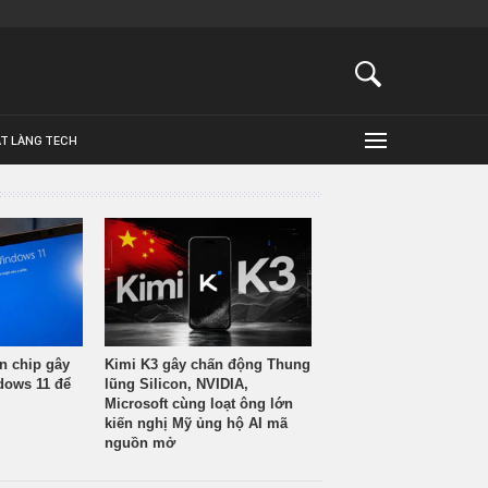
ẬT LÀNG TECH
n chip gây
Kimi K3 gây chấn động Thung
ndows 11 để
lũng Silicon, NVIDIA,
Microsoft cùng loạt ông lớn
kiến nghị Mỹ ủng hộ AI mã
nguồn mở