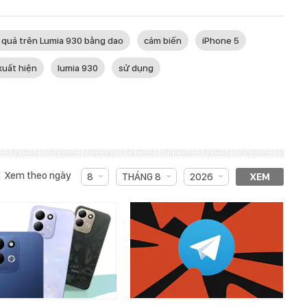
quả trên Lumia 930 bằng dao
cảm biến
iPhone 5
xuất hiện
lumia 930
sử dụng
Xem theo ngày
8
THÁNG 8
2026
XEM