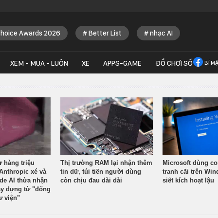
Choice Awards 2026
Better List
nhạc AI
XEM - MUA - LUÔN
XE
APPS-GAME
ĐỒ CHƠI SỐ
BÍ M
ừ hàng triệu
Thị trường RAM lại nhận thêm
Microsoft dùng co
Anthropic xé và
tin dữ, túi tiền người dùng
tranh cãi trên Wi
ude AI thừa nhận
còn chịu đau dài dài
siết kích hoạt lậu
y dựng từ "đống
ư viện"