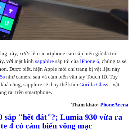
ống trầy, xước lên smartphone cao cấp hiện giờ đã trở
ậy, với mặt kính
sapphire
sắp tới của
iPhone 6
, chúng ta sẽ
hơn. Được biết,
hiện Apple mới chỉ trang bị vật liệu này
 5s
như camera sau và cảm biến vân tay Touch ID. Tuy
u khả năng,
sapphire sẽ thay thế kính
Gorilla Glass
- vật
ộng rãi trên smartphone.
Tham khảo:
PhoneArena
0 sắp "hết đát"?; Lumia 930 vừa ra
Note 4 có cảm biến võng mạc