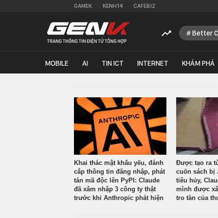
GAMEK
KENH14
CAFEBIZ
Better 
MOBILE
AI
TIN ICT
INTERNET
KHÁM PHÁ
Khai thác mật khẩu yếu, đánh
Được tạo ra t
cắp thông tin đăng nhập, phát
cuốn sách bị 
tán mã độc lên PyPI: Claude
tiêu hủy, Cla
đã xâm nhập 3 công ty thật
mình được xâ
trước khi Anthropic phát hiện
tro tàn của th