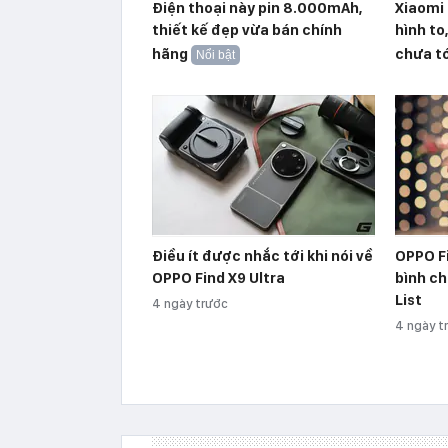
Điện thoại này pin 8.000mAh,
Xiaomi 
thiết kế đẹp vừa bán chính
hình to
hãng
chưa tớ
Nổi bật
Điều ít được nhắc tới khi nói về
OPPO Fi
OPPO Find X9 Ultra
bình ch
List
4 ngày trước
4 ngày t