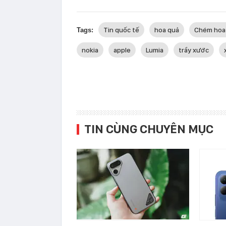
Tin quốc tế
hoa quả
Chém hoa 
Tags:
nokia
apple
Lumia
trầy xước
TIN CÙNG CHUYÊN MỤC