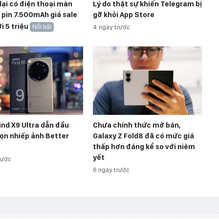
lại có điện thoại màn
Lý do thật sự khiến Telegram bị
, pin 7.500mAh giá sale
gỡ khỏi App Store
i 5 triệu
Nổi bật
4 ngày trước
nd X9 Ultra dẫn đầu
Chưa chính thức mở bán,
ọn nhiếp ảnh Better
Galaxy Z Fold8 đã có mức giá
thấp hơn đáng kể so với niêm
yết
rước
6 ngày trước